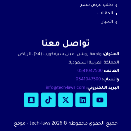
طلب عرض سعر
المقالات
الأخبار
تواصل معنا
العنوان:
واجهة روشن، مبنى سيرفكورب (S4)، الرياض،
المملكة العربية السعودية.
الهاتف:
0541047500
واتساب:
0541047500
البريد الالكتروني:
info@tech-laws.com
S
T
X
L
Y
n
i
-
i
o
a
k
t
n
u
p
t
w
k
t
جميع الحقوق محفوظة © 2026 tech-laws - موقع
c
o
i
e
u