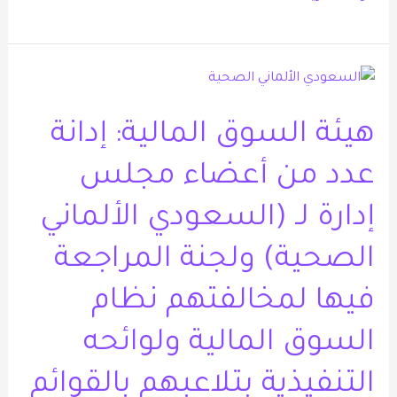
هيئة
السوق
هيئة السوق المالية: إدانة
المالية:
إدانة
عدد من أعضاء مجلس
عدد
من
إدارة لـ (السعودي الألماني
أعضاء
الصحية) ولجنة المراجعة
مجلس
إدارة
فيها لمخالفتهم نظام
لـ
السوق المالية ولوائحه
(السعودي
الألماني
التنفيذية بتلاعبهم بالقوائم
الصحية)