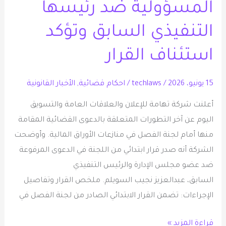
المسؤولية ضد رئيسها
دعوى
المسؤولية
التنفيذي السابق وتؤكد
ضد
رئيسها
استئناف القرار
التنفيذي
السابق
15 يونيو، 2026
/
techlaws
/
احكام قضائية
,
الأخبار القانونية
وتؤكد
أعلنت شركة تهامة للإعلان والعلاقات العامة والتسويق
استئناف
اليوم عن آخر التطورات المتعلقة بالدعوى القضائية المقامة
القرار
منها أمام لجنة الفصل في منازعات الأوراق المالية. وأوضحت
الشركة أنه صدر قرار ابتدائي من اللجنة في الدعوى المرفوعة
ضد عضو مجلس الإدارة والرئيس التنفيذي
السابق، عبدالعزيز نجيب السويلم. ملخص القرار وتفاصيل
الإجراءات: تضمن القرار الابتدائي الصادر من لجنة الفصل في
قراءة المزيد »