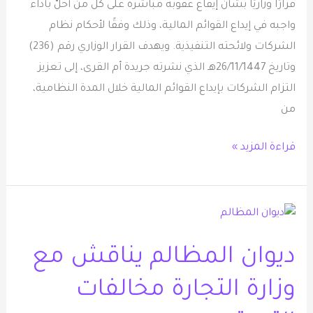
أخل
قرارًا وزاريًا بشأن إيقاع عقوبة مباشرة على كل من أخلّ بأداء
بأداء
واجبه في إيداع القوائم المالية، وذلك وفقًا لأحكام نظام
واجبه
الشركات ولائحته التنفيذية. ويهدف القرار الوزاري رقم (236)
في
وتاريخ 26/11/1447هـ الذي نشرته جريدة أم القرى، إلى تعزيز
إيداع
التزام الشركات بإيداع القوائم المالية خلال المدة النظامية،
القوائم
من
المالية
قراءة المزيد »
ديوان
المظالم
ديوان المظالم يناقش مع
يناقش
مع
وزارة التجارة مخالفات
وزارة