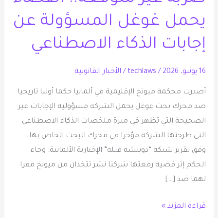
يحمل
يحمل غوغل المسؤولة عن
غوغل
إجابات الذكاء الاصطناعي
المسؤولة
عن
إجابات
16 يونيو، 2026
/
techlaws
/
الأخبار القانونية
الذكاء
أصدرت محكمة ميونخ الإقليمية في ألمانيا حكما أوليا تاريخيا
الاصطناعي
ضد محرك بحث غوغل يحمل الشركة مسؤولية الإجابات غير
الصحيحة التي تظهر في ميزة ملخصات الذكاء الاصطناعي
التي طرحتها الشركة مؤخرا في محرك البحث الخاص بها،
وفق تقرير شبكة “دويتشه فيله” الإخبارية الألمانية. وجاء
الحكم إثر قضية رفعتها شركتا نشر تتخذان من ميونخ مقرا
لهما ضد […]
قراءة المزيد »