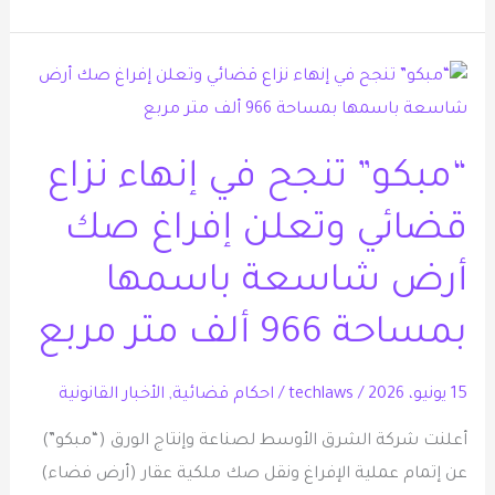
“مبكو”
تنجح
في
“مبكو” تنجح في إنهاء نزاع
إنهاء
نزاع
قضائي وتعلن إفراغ صك
قضائي
أرض شاسعة باسمها
وتعلن
إفراغ
بمساحة 966 ألف متر مربع
صك
أرض
15 يونيو، 2026
/
techlaws
/
احكام قضائية
,
الأخبار القانونية
شاسعة
باسمها
أعلنت شركة الشرق الأوسط لصناعة وإنتاج الورق (“مبكو”)
بمساحة
عن إتمام عملية الإفراغ ونقل صك ملكية عقار (أرض فضاء)