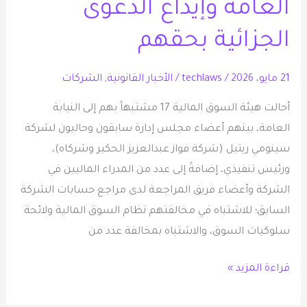
العامة وإيداع الدعوى
شركة
“سينومي
الجزائية بحقهم
ريتيل”
إلى
21 مايو، 2026
/
techlaws
/
الأخبار القانونية
,
الشركات
النيابة
أحالت هيئة السوق المالية 17 مشتبهاً بهم إلى النيابة
العامة
العامة، بينهم أعضاء مجلس إدارة سابقون وحاليون لشركة
وإيداع
سينومي ريتيل (شركة فواز عبدالعزيز الحكير وشركاه)،
الدعوى
ورئيس تنفيذي، إضافةً إلى عدد من المدراء الماليين في
الجزائية
الشركة وأعضاء فريق المراجعة لدى مراجع حسابات الشركة
بحقهم
السابق؛ للاشتباه في مخالفتهم نظام السوق المالية ولائحة
سلوكيات السوق، والاشتباه بمخالفة عدد من
قراءة المزيد »