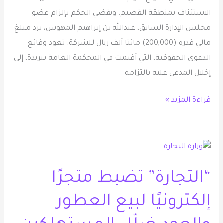
إدارة
الاستئناف بمنطقة القصيم. ويقضي الحكم بإلزام عضو
سابق
مجلس الإدارة السابق، عبدالله بن إبراهيم المهوس، برد مبلغ
مالي قدره (200,000) مائتا ألف ريال للشركة. تعود وقائع
الدعوى الحقوقية، التي أقيمت في المحكمة العامة ببريدة، إلى
إخلال المدعى عليه بالتزامه
قراءة المزيد »
“التجارة”
تضبط
“التجارة” تضبط متجرًا
متجرًا
إلكترونيًا
إلكترونيًا لبيع العطور
لبيع
العطور