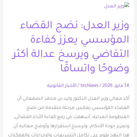
وزير
العدل:
وزير العدل: نضج القضاء
نضج
القضاء
المؤسسي يعزز كفاءة
المؤسسي
يعزز
التقاضي ويرسخ عدالة أكثر
كفاءة
وضوحًا واتساقًا
التقاضي
ويرسخ
14 مايو، 2026
/
techlaws
/
الأخبار القانونية
عدالة
أكثر
أكد معالي وزير العدل الدكتور وليد بن محمد الصمعاني أن
وضوحًا
القضاء المؤسسي يعكس مرحلة متقدمة من نضج
واتساقًا
المنظومة العدلية، أسهمت في رفع كفاءة الأداء القضائي،
وتعزيز جودة الأحكام، وترسيخ استقرارها.وأوضح معاليه أن
هذا النهج يقوم على تكامل التشريعات والإجراءات والممكنات