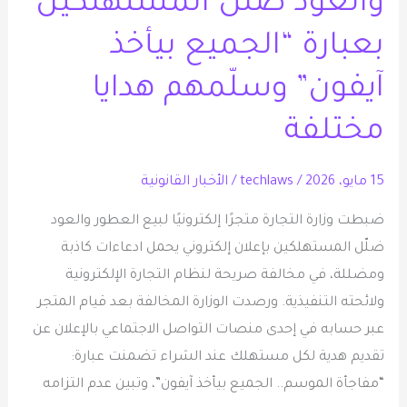
والعود ضلّل المستهلكين
والعود
بعبارة “الجميع بيأخذ
ضلّل
المستهلكين
آيفون” وسلّمهم هدايا
بعبارة
مختلفة
“الجميع
بيأخذ
15 مايو، 2026
/
techlaws
/
الأخبار القانونية
آيفون”
وسلّمهم
ضبطت وزارة التجارة متجرًا إلكترونيًا لبيع العطور والعود
هدايا
ضلّل المستهلكين بإعلان إلكتروني يحمل ادعاءات كاذبة
مختلفة
ومضللة، في مخالفة صريحة لنظام التجارة الإلكترونية
ولائحته التنفيذية. ورصدت الوزارة المخالفة بعد قيام المتجر
عبر حسابه في إحدى منصات التواصل الاجتماعي بالإعلان عن
تقديم هدية لكل مستهلك عند الشراء تضمنت عبارة:
“مفاجأة الموسم.. الجميع بيأخذ آيفون”، وتبين عدم التزامه