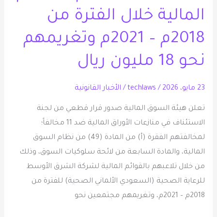
المالية خلال الفترة من
ولجنة
المراجعة
2018م – 2021م وتغريمهم
فيها
نحو 18 مليون ريال
لمخالفتهم
نظام
السوق
23 مايو، 2026
/
techlaws
/
الأخبار القانونية
المالية
تعلن هيئة السوق المالية صدور قرار قطعي من لجنة
ولوائحه
الاستئناف في منازعات الأوراق المالية ضد 11 مخالفاً؛
التنفيذية
لمخالفتهم الفقرة (أ) من المادة (49) من نظام السوق
بتلاعبهم
المالية، والمادة السابعة من لائحة سلوكيات السوق، وذلك
بالقوائم
من خلال تلاعبهم بالقوائم المالية لشركة الشرق الأوسط
المالية
للرعاية الصحية (السعودي الألماني الصحية) للفترة من
خلال
2018م – 2021م، وتغريمهم مجتمعين نحو
الفترة