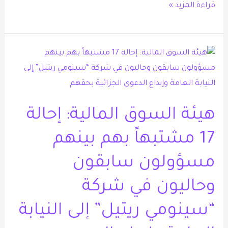
من
قراءة المزيد »
2018م
–
2021م
هيئة
وتغريمهم
السوق
نحو
المالية:
18
إحالة
مليون
هيئة السوق المالية: إحالة
17
ريال
مشتبهاً
17 مشتبهاً بهم بينهم
بهم
مسؤولون سابقون
بينهم
مسؤولون
وحاليون في شركة
سابقون
وحاليون
“سينومي ريتيل” إلى النيابة
في