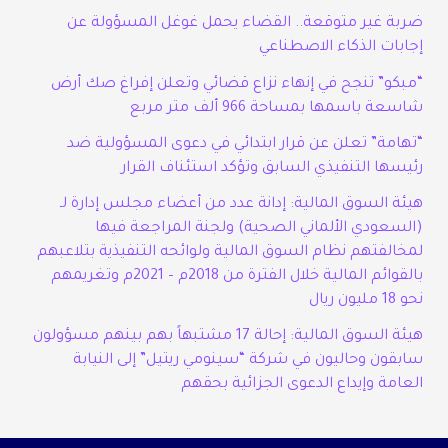
ضربة غير متوقعة.. القضاء يحمل غوغل المسؤولة عن
إجابات الذكاء الاصطناعي
“مبكو” تنجح في إنهاء نزاع قضائي وتعلن إفراغ صك أرض
شاسعة باسمها بمساحة 966 ألف متر مربع
“تهامة” تعلن عن قرار ابتدائي في دعوى المسؤولية ضد
رئيسها التنفيذي السابق وتؤكد استئناف القرار
هيئة السوق المالية: إدانة عدد من أعضاء مجلس إدارة لـ
(السعودي الألماني الصحية) ولجنة المراجعة فيها
لمخالفتهم نظام السوق المالية ولوائحه التنفيذية بتلاعبهم
بالقوائم المالية خلال الفترة من 2018م – 2021م وتغريمهم
نحو 18 مليون ريال
هيئة السوق المالية: إحالة 17 مشتبهاً بهم بينهم مسؤولون
سابقون وحاليون في شركة “سينومي ريتيل” إلى النيابة
العامة وإيداع الدعوى الجزائية بحقهم