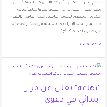
966
باسم الشركة بالكامل. يأتي هذا الإعلان كخطوة نهائية في
ألف
ملف الدعوى العقارية التي رفعتها ضدها سابقاً شركة
متر
الشروق المتطورة للتنمية. تفاصيل الإنجاز القانوني والعقار:
مربع
جاء إتمام عملية الإفراغ بعد سلسلة من الأحكام القضائية
التي صدرت لصالح “مبكو”،
قراءة المزيد »
“تهامة”
تعلن
عن
“تهامة” تعلن عن قرار
قرار
ابتدائي
ابتدائي في دعوى
في