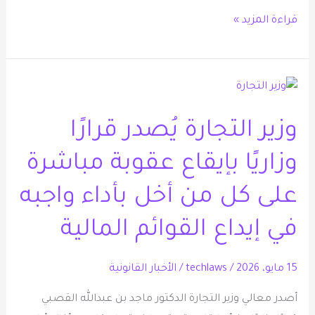
قراءة المزيد »
وزير
التجارة
وزير التجارة يُصدر قرارًا
يُصدر
قرارًا
وزاريًا بإيقاع عقوبة مباشرة
وزاريًا
بإيقاع
على كل من أخل بأداء واجبه
عقوبة
في إيداع القوائم المالية
مباشرة
على
15 مايو، 2026
/
techlaws
/
الأخبار القانونية
كل
من
أصدر معالي وزير التجارة الدكتور ماجد بن عبدالله القصبي