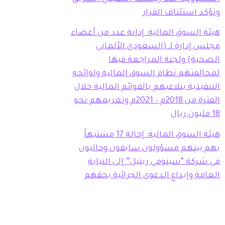
وتؤكد استئناف القرار
هيئة السوق المالية: إدانة عدد من أعضاء
مجلس إدارة لـ (السعودي الألماني
الصحية) ولجنة المراجعة فيها
لمخالفتهم نظام السوق المالية ولوائحه
التنفيذية بتلاعبهم بالقوائم المالية خلال
الفترة من 2018م – 2021م وتغريمهم نحو
18 مليون ريال
هيئة السوق المالية: إحالة 17 مشتبهاً
بهم بينهم مسؤولون سابقون وحاليون
في شركة “سينومي ريتيل” إلى النيابة
العامة وإيداع الدعوى الجزائية بحقهم