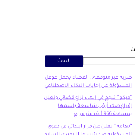
ث
البحث
ضربة غير متوقعة.. القضاء يحمل غوغل
المسؤولة عن إجابات الذكاء الاصطناعي
“مبكو” تنجح في إنهاء نزاع قضائي وتعلن
إفراغ صك أرض شاسعة باسمها
بمساحة 966 ألف متر مربع
“تهامة” تعلن عن قرار ابتدائي في دعوى
المسؤولية ضد رئيسها التنفيذي السابق