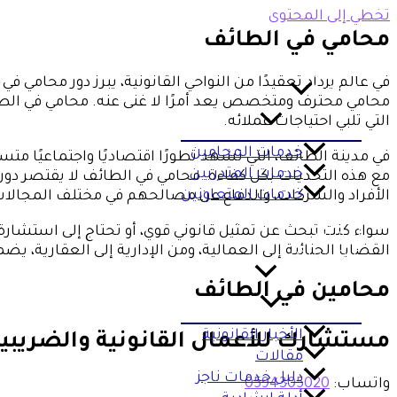
تخطي إلى المحتوى
محامي في الطائف
الرئيسية
في عالم يزداد تعقيدًا من النواحي القانونية، يبرز دور محامي
خدماتنا
محامي محترف ومتخصص يعد أمرًا لا غنى عنه. محامي في الطائف 
التي تلبي احتياجات عملائه.
خدمات المحامين
في مدينة الطائف، التي تشهد تطورًا اقتصاديًا واجتماعيًا متس
خدمات المتدربين
مع هذه التحديات بكل كفاءة. محامي في الطائف لا يقتصر دوره
خدمات المتعاونين
الأفراد والشركات، والدفاع عن مصالحهم في مختلف المجالات
دليل المحامين
سواء كنت تبحث عن تمثيل قانوني قوي، أو تحتاج إلى استشارة
الباقات
القضايا الجنائية إلى العمالية، ومن الإدارية إلى العقارية
عرض سعر
نبض القانون
محامين في الطائف
الأخبار القانونية
مستشارك للأعمال القانونية والضريبي
مقالات
دليل خدمات ناجز
واتساب:
0594305020