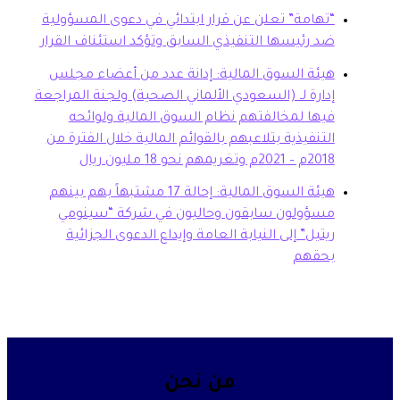
هامة” تعلن عن قرار ابتدائي في دعوى المسؤولية
 رئيسها التنفيذي السابق وتؤكد استئناف القرار
ئة السوق المالية: إدانة عدد من أعضاء مجلس
ارة لـ (السعودي الألماني الصحية) ولجنة المراجعة
ها لمخالفتهم نظام السوق المالية ولوائحه
تنفيذية بتلاعبهم بالقوائم المالية خلال الفترة من
20م وتغريمهم نحو 18 مليون ريال
هيئة السوق المالية: إحالة 17 مشتبهاً بهم بينهم
سؤولون سابقون وحاليون في شركة “سينومي
تيل” إلى النيابة العامة وإيداع الدعوى الجزائية
حقهم
من نحن