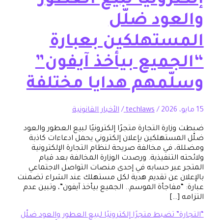
رونيًا لبيع العطور
عود ضلّل
ستهلكين بعبارة
جميع بيأخذ آيفون”
ّمهم هدايا مختلفة
/
techlaws
/
الأخبار القانونية
رة التجارة متجرًا إلكترونيًا لبيع العطور والعود
مستهلكين بإعلان إلكتروني يحمل ادعاءات كاذبة
 في مخالفة صريحة لنظام التجارة الإلكترونية
التنفيذية. ورصدت الوزارة المخالفة بعد قيام
عبر حسابه في إحدى منصات التواصل الاجتماعي
ن عن تقديم هدية لكل مستهلك عند الشراء تضمنت
مفاجأة الموسم.. الجميع بيأخذ آيفون”، وتبين عدم
[…]
” تضبط متجرًا إلكترونيًا لبيع العطور والعود ضلّل