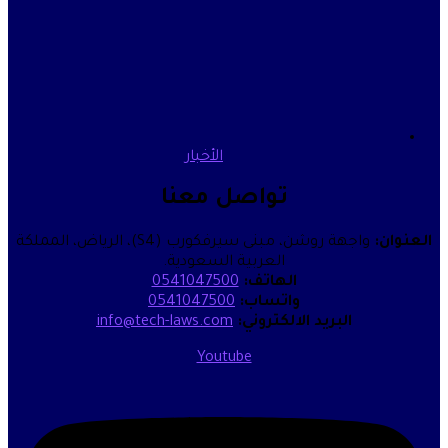
الأخبار
تواصل معنا
واجهة روشن، مبنى سيرفكورب (S4)، الرياض، المملكة
العربية السعودية.
الهاتف:
0541047500
واتساب:
0541047500
البريد الالكتروني:
info@tech-laws.com
Youtube