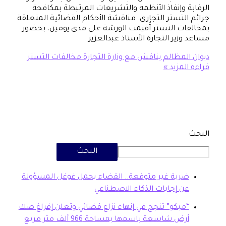
 وإنفاذ الأنظمة والتشريعات المرتبطة بمكافحة
لتستر التجاري. مناقشة الأحكام القضائية المتعلقة
ت التستر أُقيمت الورشة على مدى يومين، بحضور
ير التجارة الأستاذ عبدالعزيز
لمظالم يناقش مع وزارة التجارة مخالفات التستر
مزيد »
البحث
بة غير متوقعة.. القضاء يحمل غوغل المسؤولة
 إجابات الذكاء الاصطناعي
بكو” تنجح في إنهاء نزاع قضائي وتعلن إفراغ صك
ض شاسعة باسمها بمساحة 966 ألف متر مربع