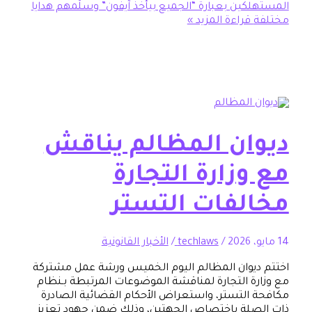
كين بعبارة “الجميع بيأخذ آيفون” وسلّمهم هدايا
قراءة المزيد »
ان المظالم يناقش
زارة التجارة
لفات التستر
/
techlaws
/
الأخبار القانونية
يوان المظالم اليوم الخميس ورشة عمل مشتركة
ة التجارة لمناقشة الموضوعات المرتبطة بـنظام
التستر، واستعراض الأحكام القضائية الصادرة
لة باختصاص الجهتين، وذلك ضمن جهود تعزيز