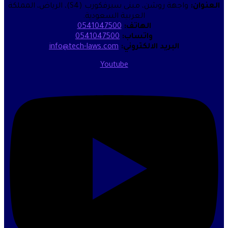
واجهة روشن، مبنى سيرفكورب (S4)، الرياض، المملكة
العربية السعودية.
الهاتف:
0541047500
واتساب:
0541047500
البريد الالكتروني:
info@tech-laws.com
Youtube