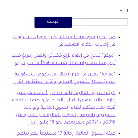
البحث
بة غير متوقعة.. القضاء يحمل غوغل المسؤولة
 إجابات الذكاء الاصطناعي
بكو” تنجح في إنهاء نزاع قضائي وتعلن إفراغ صك
ض شاسعة باسمها بمساحة 966 ألف متر مربع
هامة” تعلن عن قرار ابتدائي في دعوى المسؤولية
 رئيسها التنفيذي السابق وتؤكد استئناف القرار
ئة السوق المالية: إدانة عدد من أعضاء مجلس
ارة لـ (السعودي الألماني الصحية) ولجنة المراجعة
ها لمخالفتهم نظام السوق المالية ولوائحه
تنفيذية بتلاعبهم بالقوائم المالية خلال الفترة من
20م وتغريمهم نحو 18 مليون ريال
هيئة السوق المالية: إحالة 17 مشتبهاً بهم بينهم