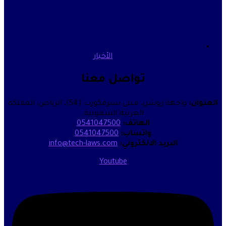
الأخبار
تواصل معنا
واجهة روشن، مبنى سيرفكورب (S4)، الرياض، المملكة
العربية السعودية.
الهاتف:
0541047500
واتساب:
0541047500
البريد الالكتروني:
info@tech-laws.com
Youtube