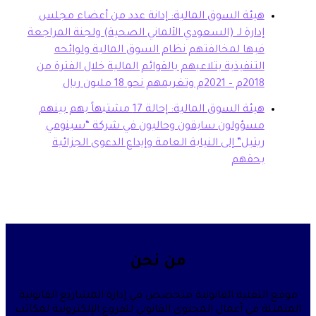
ئة السوق المالية: إدانة عدد من أعضاء مجلس
ارة لـ (السعودي الألماني الصحية) ولجنة المراجعة
ها لمخالفتهم نظام السوق المالية ولوائحه
تنفيذية بتلاعبهم بالقوائم المالية خلال الفترة من
20م وتغريمهم نحو 18 مليون ريال
هيئة السوق المالية: إحالة 17 مشتبهاً بهم بينهم
سؤولون سابقون وحاليون في شركة “سينومي
تيل” إلى النيابة العامة وإيداع الدعوى الجزائية
حقهم
من نحن
قنية القانونية متخصص في إدارة المشاريع القانونية
في أعمال المحتوى القانوني للفروع الإلكترونية لمكاتب