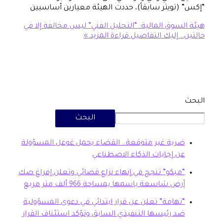
تويتر سابقاً)، حددت الهيئة معيارين أساسيين
سوق المالية: “التحليل الفني” ليس مخالفة إلا في
 إليك التفاصيل
قراءة المزيد »
البحث
بة غير متوقعة.. القضاء يحمل غوغل المسؤولة
 إجابات الذكاء الاصطناعي
بكو” تنجح في إنهاء نزاع قضائي وتعلن إفراغ صك
ض شاسعة باسمها بمساحة 966 ألف متر مربع
هامة” تعلن عن قرار ابتدائي في دعوى المسؤولية
 رئيسها التنفيذي السابق وتؤكد استئناف القرار