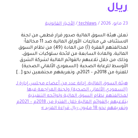
ل
/
techlaws
/
الأخبار القانونية
ئة السوق المالية صدور قرار قطعي من لجنة
الاستئناف في منازعات الأوراق المالية ضد 11 مخالفاً؛
لمخالفتهم الفقرة (أ) من المادة (49) من نظام السوق
، والمادة السابعة من لائحة سلوكيات السوق،
 خلال تلاعبهم بالقوائم المالية لشركة الشرق
للرعاية الصحية (السعودي الألماني الصحية)
مجتمعين نحو […]
سوق المالية: إدانة عدد من أعضاء مجلس إدارة لـ
ي الألماني الصحية) ولجنة المراجعة فيها
هم نظام السوق المالية ولوائحه التنفيذية
بتلاعبهم بالقوائم المالية خلال الفترة من 2018م – 2021م
18 مليون ريال
قراءة المزيد »