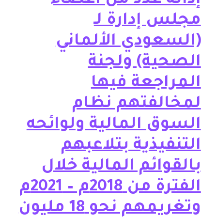
نة عدد من أعضاء
س إدارة لـ
سعودي الألماني
حية) ولجنة
راجعة فيها
الفتهم نظام
وق المالية ولوائحه
نفيذية بتلاعبهم
وائم المالية خلال
الفترة من 2018م – 2021م
وتغريمهم نحو 18 مليون