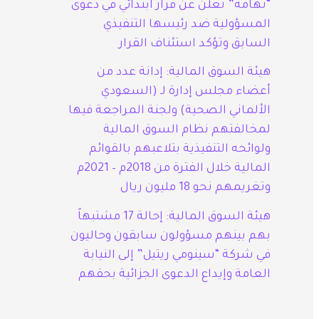
“تهامة” تعلن عن قرار ابتدائي في دعوى
المسؤولية ضد رئيسها التنفيذي
السابق وتؤكد استئناف القرار
هيئة السوق المالية: إدانة عدد من
أعضاء مجلس إدارة لـ (السعودي
الألماني الصحية) ولجنة المراجعة فيها
لمخالفتهم نظام السوق المالية
ولوائحه التنفيذية بتلاعبهم بالقوائم
المالية خلال الفترة من 2018م – 2021م
وتغريمهم نحو 18 مليون ريال
هيئة السوق المالية: إحالة 17 مشتبهاً
بهم بينهم مسؤولون سابقون وحاليون
في شركة “سينومي ريتيل” إلى النيابة
العامة وإيداع الدعوى الجزائية بحقهم