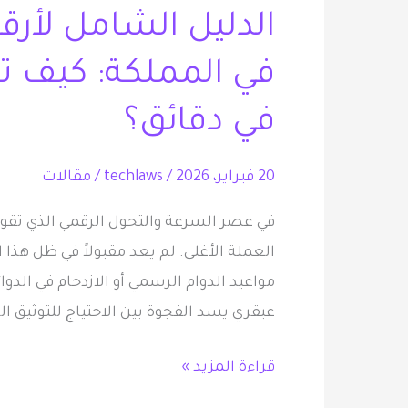
الدليل الشامل لأرق
لأرقام
الموثقين
في المملكة: كيف تن
المعتمدين
في
في دقائق؟
المملكة:
كيف
20 فبراير، 2026
/
techlaws
/
مقالات
تنجز
معاملاتك
العملة الأغلى. لم يعد مقبولاً في ظل هذا
العدلية
مواعيد الدوام الرسمي أو الازدحام في الدوا
في
عبقري يسد الفجوة بين الاحتياج للتوثيق ال
دقائق؟
قراءة المزيد »