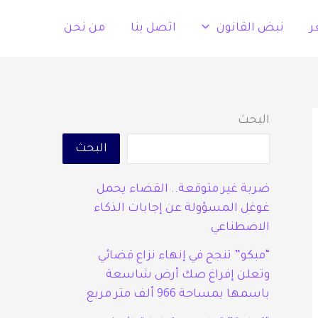
ر
نبض القانون
اتصل بنا
من نحن
البحث
البحث
ضربة غير متوقعة.. القضاء يحمل
غوغل المسؤولة عن إجابات الذكاء
الاصطناعي
“مبكو” تنجح في إنهاء نزاع قضائي
وتعلن إفراغ صك أرض شاسعة
باسمها بمساحة 966 ألف متر مربع