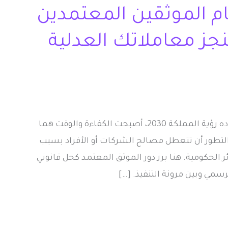
ام الموثقين المعتمدين
جز معاملاتك العدلية
في عصر السرعة والتحول الرقمي الذي تقوده رؤية المملكة 2030، أصبحت الكفاءة والوقت هما
 التطور أن تتعطل مصالح الشركات أو الأفراد بسبب
ئر الحكومية. هنا برز دور الموثق المعتمد كحل قانوني
رسمي وبين مرونة التنفيذ. […]