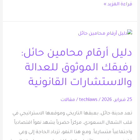
قراءة المزيد »
دليل
أرقام
دليل أرقام محامين حائل:
محامين
حائل:
رفيقك الموثوق للعدالة
رفيقك
الموثوق
والاستشارات القانونية
للعدالة
والاستشارات
25 فبراير، 2026
/
techlaws
/
مقالات
القانونية
تعد مدينة حائل، بعبقها التاريخي وموقعها الاستراتيجي في
قلب الشمال السعودي، مركزاً حضرياً يشهد نمواً اقتصادياً
واجتماعياً متسارعاً. ومع هذا النمو، تزداد الحاجة إلى وعي