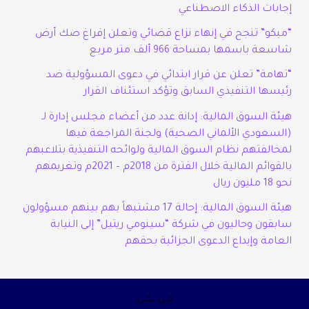
إجابات الذكاء الاصطناعي
“مبكو” تنجح في إنهاء نزاع قضائي وتعلن إفراغ صك أرض
شاسعة باسمها بمساحة 966 ألف متر مربع
“تهامة” تعلن عن قرار ابتدائي في دعوى المسؤولية ضد
رئيسها التنفيذي السابق وتؤكد استئناف القرار
هيئة السوق المالية: إدانة عدد من أعضاء مجلس إدارة لـ
(السعودي الألماني الصحية) ولجنة المراجعة فيها
لمخالفتهم نظام السوق المالية ولوائحه التنفيذية بتلاعبهم
بالقوائم المالية خلال الفترة من 2018م – 2021م وتغريمهم
نحو 18 مليون ريال
هيئة السوق المالية: إحالة 17 مشتبهاً بهم بينهم مسؤولون
سابقون وحاليون في شركة “سينومي ريتيل” إلى النيابة
العامة وإيداع الدعوى الجزائية بحقهم
من نحن