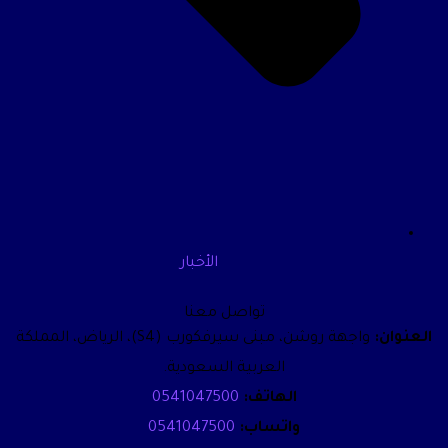
الأخبار
تواصل معنا
العنوان:
واجهة روشن، مبنى سيرفكورب (S4)، الرياض، المملكة
العربية السعودية.
الهاتف:
0541047500
واتساب:
0541047500