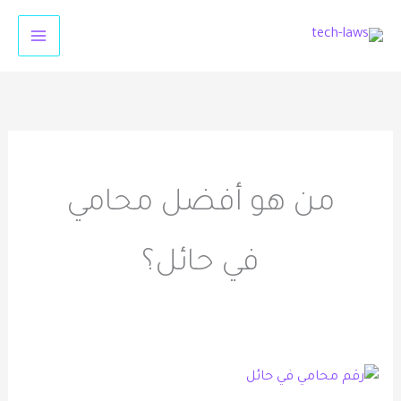
خطي
لى
لمحتوى
من هو أفضل محامي
في حائل؟
رقم