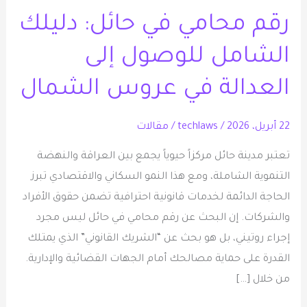
محامي
رقم محامي في حائل: دليلك
في
حائل:
الشامل للوصول إلى
دليلك
الشامل
العدالة في عروس الشمال
للوصول
إلى
22 أبريل، 2026
/
techlaws
/
مقالات
العدالة
تعتبر مدينة حائل مركزاً حيوياً يجمع بين العراقة والنهضة
في
التنموية الشاملة، ومع هذا النمو السكاني والاقتصادي تبرز
عروس
الحاجة الدائمة لخدمات قانونية احترافية تضمن حقوق الأفراد
الشمال
والشركات. إن البحث عن رقم محامي في حائل ليس مجرد
إجراء روتيني، بل هو بحث عن “الشريك القانوني” الذي يمتلك
القدرة على حماية مصالحك أمام الجهات القضائية والإدارية.
من خلال […]