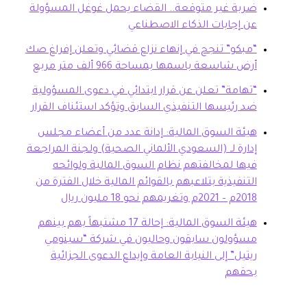
بة غير متوقعة.. القضاء يحمل غوغل المسؤولة
 إجابات الذكاء الاصطناعي
بكو” تنجح في إنهاء نزاع قضائي وتعلن إفراغ صك
ض شاسعة باسمها بمساحة 966 ألف متر مربع
هامة” تعلن عن قرار ابتدائي في دعوى المسؤولية
 رئيسها التنفيذي السابق وتؤكد استئناف القرار
ئة السوق المالية: إدانة عدد من أعضاء مجلس
ارة لـ (السعودي الألماني الصحية) ولجنة المراجعة
ها لمخالفتهم نظام السوق المالية ولوائحه
تنفيذية بتلاعبهم بالقوائم المالية خلال الفترة من
20م وتغريمهم نحو 18 مليون ريال
هيئة السوق المالية: إحالة 17 مشتبهاً بهم بينهم
سؤولون سابقون وحاليون في شركة “سينومي
تيل” إلى النيابة العامة وإيداع الدعوى الجزائية
حقهم