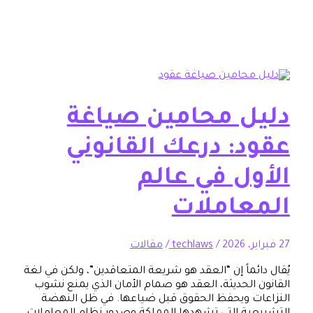
ل محامين صياغة
د: درعك القانوني
ول في عالم
عاملات
/
techlaws
/
مقالات
ئماً إن “العقد هو شريعة المتعاقدين”، ولكن في لغة
 الحديثة، العقد هو صمام الأمان الذي يمنع نشوب
ت ويحفظ الحقوق قبل ضياعها. في ظل النهضة