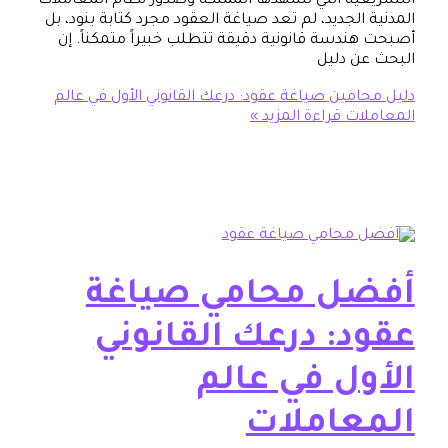
ية التي تشهدها المملكة وصدور نظام المعاملات
الجديد، لم تعد صياغة العقود مجرد كتابة بنود، بل
ندسة قانونية دقيقة تتطلب خبيراً متمكناً. إن
ن دليل
امين صياغة عقود: درعك القانوني الأول في عالم
ات
قراءة المزيد »
ل محامي صياغة
د: درعك القانوني
ول في عالم
عاملات