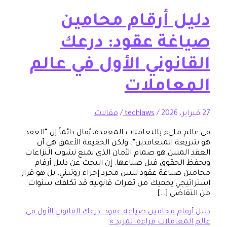
ل أرقام محامين
غة عقود: درعك
انوني الأول في عالم
عاملات
/
techlaws
/
مقالات
مليء بالتعاملات المعقدة، يُقال دائماً إن “العقد
ة المتعاقدين”، ولكن الحقيقة الأعمق هي أن
لمتين هو صمام الأمان الذي يمنع نشوب النزاعات
لحقوق قبل ضياعها. إن البحث عن دليل أرقام
صياغة عقود ليس مجرد إجراء روتيني، بل هو قرار
جي يحميك من ثغرات قانونية قد تكلفك سنوات
اضي […]
قام محامين صياغة عقود: درعك القانوني الأول في
معاملات
قراءة المزيد »