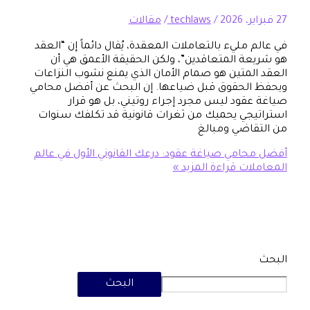
/
techlaws
/
مقالات
مليء بالتعاملات المعقدة، يُقال دائماً إن “العقد
ة المتعاقدين”، ولكن الحقيقة الأعمق هي أن
لمتين هو صمام الأمان الذي يمنع نشوب النزاعات
لحقوق قبل ضياعها. إن البحث عن أفضل محامي
قود ليس مجرد إجراء روتيني، بل هو قرار
جي يحميك من ثغرات قانونية قد تكلفك سنوات
اضي ومبالغ
امي صياغة عقود: درعك القانوني الأول في عالم
ات
قراءة المزيد »
البحث