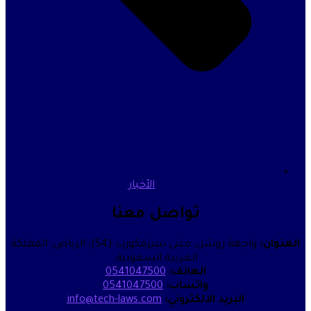
الأخبار
تواصل معنا
واجهة روشن، مبنى سيرفكورب (S4)، الرياض، المملكة
العربية السعودية.
الهاتف:
0541047500
واتساب:
0541047500
البريد الالكتروني:
info@tech-laws.com