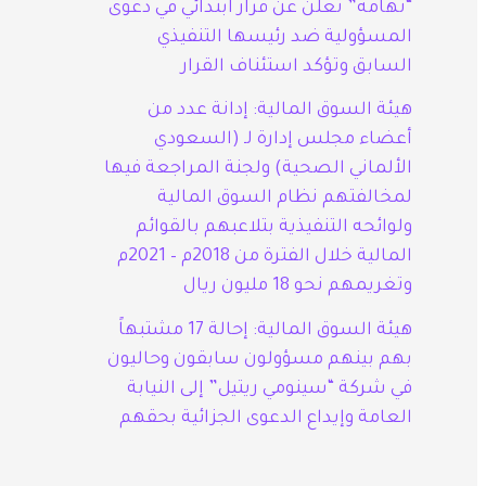
“تهامة” تعلن عن قرار ابتدائي في دعوى
المسؤولية ضد رئيسها التنفيذي
السابق وتؤكد استئناف القرار
هيئة السوق المالية: إدانة عدد من
أعضاء مجلس إدارة لـ (السعودي
الألماني الصحية) ولجنة المراجعة فيها
لمخالفتهم نظام السوق المالية
ولوائحه التنفيذية بتلاعبهم بالقوائم
المالية خلال الفترة من 2018م – 2021م
وتغريمهم نحو 18 مليون ريال
هيئة السوق المالية: إحالة 17 مشتبهاً
بهم بينهم مسؤولون سابقون وحاليون
في شركة “سينومي ريتيل” إلى النيابة
العامة وإيداع الدعوى الجزائية بحقهم