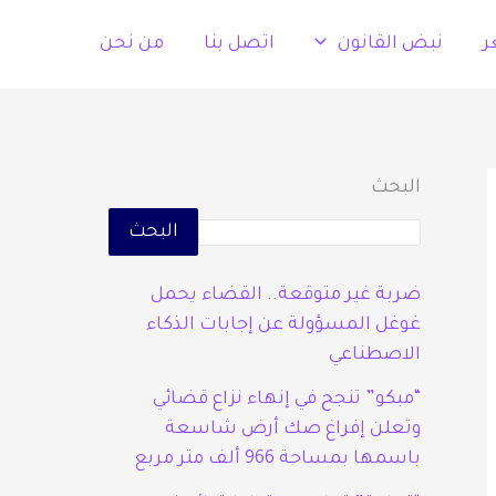
ر
نبض القانون
اتصل بنا
من نحن
البحث
البحث
ضربة غير متوقعة.. القضاء يحمل
غوغل المسؤولة عن إجابات الذكاء
الاصطناعي
“مبكو” تنجح في إنهاء نزاع قضائي
وتعلن إفراغ صك أرض شاسعة
باسمها بمساحة 966 ألف متر مربع