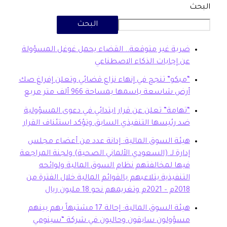
البحث
بة غير متوقعة.. القضاء يحمل غوغل المسؤولة
 إجابات الذكاء الاصطناعي
بكو” تنجح في إنهاء نزاع قضائي وتعلن إفراغ صك
ض شاسعة باسمها بمساحة 966 ألف متر مربع
هامة” تعلن عن قرار ابتدائي في دعوى المسؤولية
 رئيسها التنفيذي السابق وتؤكد استئناف القرار
ئة السوق المالية: إدانة عدد من أعضاء مجلس
ارة لـ (السعودي الألماني الصحية) ولجنة المراجعة
ها لمخالفتهم نظام السوق المالية ولوائحه
تنفيذية بتلاعبهم بالقوائم المالية خلال الفترة من
20م وتغريمهم نحو 18 مليون ريال
هيئة السوق المالية: إحالة 17 مشتبهاً بهم بينهم
سؤولون سابقون وحاليون في شركة “سينومي