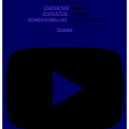
العربية السعودية.
الهاتف:
0541047500
واتساب:
0541047500
البريد الالكتروني:
info@tech-laws.com
Youtube