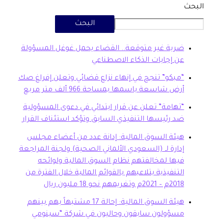
البحث
بة غير متوقعة.. القضاء يحمل غوغل المسؤولة
 إجابات الذكاء الاصطناعي
بكو” تنجح في إنهاء نزاع قضائي وتعلن إفراغ صك
ض شاسعة باسمها بمساحة 966 ألف متر مربع
هامة” تعلن عن قرار ابتدائي في دعوى المسؤولية
 رئيسها التنفيذي السابق وتؤكد استئناف القرار
ئة السوق المالية: إدانة عدد من أعضاء مجلس
ارة لـ (السعودي الألماني الصحية) ولجنة المراجعة
ها لمخالفتهم نظام السوق المالية ولوائحه
تنفيذية بتلاعبهم بالقوائم المالية خلال الفترة من
20م وتغريمهم نحو 18 مليون ريال
هيئة السوق المالية: إحالة 17 مشتبهاً بهم بينهم
سؤولون سابقون وحاليون في شركة “سينومي