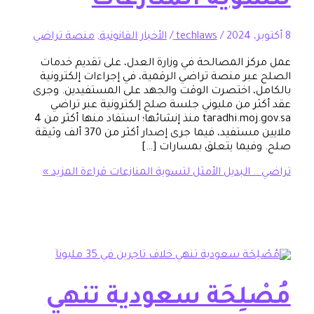
وية المنازعات
/
techlaws
/
الأخبار القانونية
,
منصة تراضي
ز المصالحة في وزارة العدل، على تقديم خدمات
بر منصة تراضي الرقمية، في إجراءات إلكترونية
، اختصرت الوقت والجهد على المستفيدين. وجرى
ر من مليوني جلسة صلح إلكترونية عبر تراضي
taradhi.moj.gov.sa منذ إنشائها؛ استفاد منها أكثر من 4
ملايين مستفيد، فيما جرى إصدار أكثر من 370 ألف وثيقة
يما يتعلق بمسارات […]
 البديل الأمثل لتسوية المنازعات
قراءة المزيد »
ْلِحَة سعودية تنهي