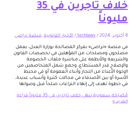
خلاف تاجرين في 35
ناً
/
techlaws
/
الأخبار القانونية
,
منصة تراضي
 «تراضي» بمركز المصالحة بوزارة العدل، يعمل
 ومصلحات من المؤهلين في تخصصات القانون
ة والأنظمة على مباشرة ملفات الخصومة
اح قدر المستطاع، وجمع شمل المتخاصمين من
لأعداء من التجار وأبناء العمومة أو في محيط
أو بين الأصدقاء في مجالات كثيرة وأسباب عديدة،
 تهدف إلى إنهاء النزاعات صلحاً قبل وصولها
 سعودية تنهي خلاف تاجرين في 35 مليوناً
قراءة