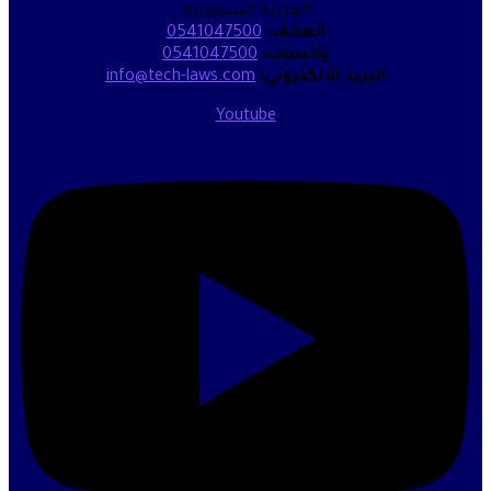
العربية السعودية.
الهاتف:
0541047500
واتساب:
0541047500
البريد الالكتروني:
info@tech-laws.com
Youtube