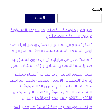
البحث
بة غير متوقعة.. القضاء يحمل غوغل المسؤولة
 إجابات الذكاء الاصطناعي
بكو” تنجح في إنهاء نزاع قضائي وتعلن إفراغ صك
ض شاسعة باسمها بمساحة 966 ألف متر مربع
هامة” تعلن عن قرار ابتدائي في دعوى المسؤولية
 رئيسها التنفيذي السابق وتؤكد استئناف القرار
ئة السوق المالية: إدانة عدد من أعضاء مجلس
ارة لـ (السعودي الألماني الصحية) ولجنة المراجعة
ها لمخالفتهم نظام السوق المالية ولوائحه
تنفيذية بتلاعبهم بالقوائم المالية خلال الفترة من
20م وتغريمهم نحو 18 مليون ريال
هيئة السوق المالية: إحالة 17 مشتبهاً بهم بينهم