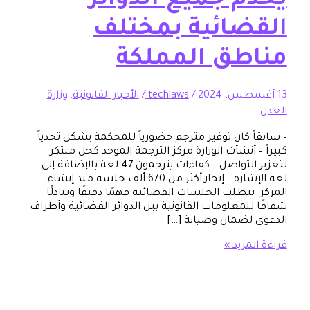
م جميع الدوائر
ضائية بمختلف
طق المملكة
/
techlaws
/
الأخبار القانونية
,
وزارة
ً كان توفير مترجم حضورياً للمحكمة يشكل تحدياً
 أنشأت الوزارة مركز الترجمة الموحد كحل مبتكر
لتعزيز التواصل – كفاءات يترجمون 47 لغة بالإضافة إلى
لغة الإشارة – إنجاز أكثر من 670 ألف جلسة منذ إنشاء
تتطلب الجلسات القضائية فهمًا دقيقًا وتبادلًا
للمعلومات القانونية بين الدوائر القضائية وأطراف
لضمان وصيانة […]
مزيد »