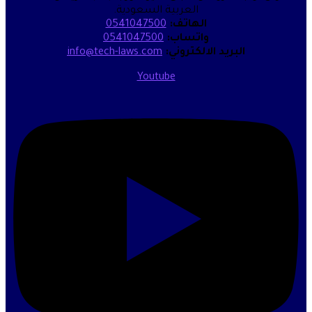
العربية السعودية.
الهاتف:
0541047500
واتساب:
0541047500
البريد الالكتروني:
info@tech-laws.com
Youtube