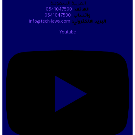
العربية السعودية.
الهاتف:
0541047500
واتساب:
0541047500
البريد الالكتروني:
info@tech-laws.com
Youtube