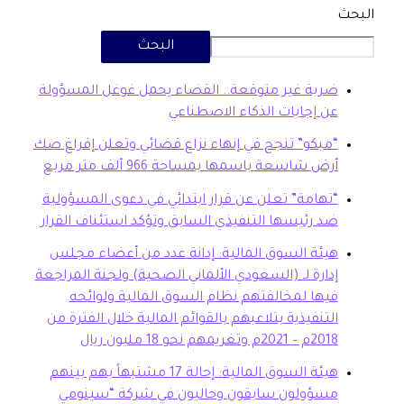
البحث
بة غير متوقعة.. القضاء يحمل غوغل المسؤولة
 إجابات الذكاء الاصطناعي
بكو” تنجح في إنهاء نزاع قضائي وتعلن إفراغ صك
ض شاسعة باسمها بمساحة 966 ألف متر مربع
هامة” تعلن عن قرار ابتدائي في دعوى المسؤولية
 رئيسها التنفيذي السابق وتؤكد استئناف القرار
ئة السوق المالية: إدانة عدد من أعضاء مجلس
ارة لـ (السعودي الألماني الصحية) ولجنة المراجعة
ها لمخالفتهم نظام السوق المالية ولوائحه
تنفيذية بتلاعبهم بالقوائم المالية خلال الفترة من
20م وتغريمهم نحو 18 مليون ريال
هيئة السوق المالية: إحالة 17 مشتبهاً بهم بينهم
سؤولون سابقون وحاليون في شركة “سينومي