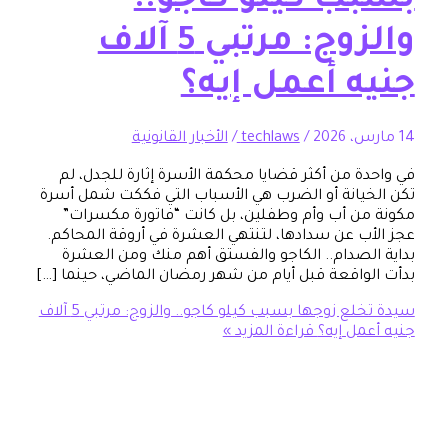
ب كيلو كاجو..
والزوج: مرتبي 5 آلاف
ه أعمل إيه؟
/
techlaws
/
الأخبار القانونية
ة من أكثر قضايا محكمة الأسرة إثارة للجدل، لم
يانة أو الضرب هي الأسباب التي فككت شمل أسرة
ن أب وأم وطفلين، بل كانت “فاتورة مكسرات”
ب عن سدادها، لتنتهي العشرة في أروقة المحاكم.
لصدام.. الكاجو والفستق أهم منك ومن العشرة
واقعة قبل أيام من شهر رمضان الماضي، حينما […]
سيدة تخلع زوجها بسبب كيلو كاجو.. والزوج: مرتبي 5 آلاف
مل إيه؟
قراءة المزيد »