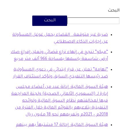
البحث
بة غير متوقعة.. القضاء يحمل غوغل المسؤولة
 إجابات الذكاء الاصطناعي
بكو” تنجح في إنهاء نزاع قضائي وتعلن إفراغ صك
ض شاسعة باسمها بمساحة 966 ألف متر مربع
هامة” تعلن عن قرار ابتدائي في دعوى المسؤولية
 رئيسها التنفيذي السابق وتؤكد استئناف القرار
ئة السوق المالية: إدانة عدد من أعضاء مجلس
ارة لـ (السعودي الألماني الصحية) ولجنة المراجعة
ها لمخالفتهم نظام السوق المالية ولوائحه
تنفيذية بتلاعبهم بالقوائم المالية خلال الفترة من
20م وتغريمهم نحو 18 مليون ريال
هيئة السوق المالية: إحالة 17 مشتبهاً بهم بينهم