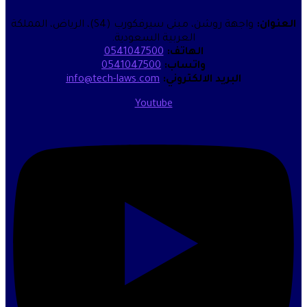
واجهة روشن، مبنى سيرفكورب (S4)، الرياض، المملكة
العربية السعودية.
الهاتف:
0541047500
واتساب:
0541047500
البريد الالكتروني:
info@tech-laws.com
Youtube