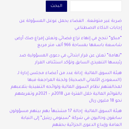
البحث
ضربة غير متوقعة.. القضاء يحمل غوغل المسؤولة عن
إجابات الذكاء الاصطناعي
“مبكو” تنجح في إنهاء نزاع قضائي وتعلن إفراغ صك أرض
شاسعة باسمها بمساحة 966 ألف متر مربع
“تهامة” تعلن عن قرار ابتدائي في دعوى المسؤولية ضد
رئيسها التنفيذي السابق وتؤكد استئناف القرار
هيئة السوق المالية: إدانة عدد من أعضاء مجلس إدارة لـ
(السعودي الألماني الصحية) ولجنة المراجعة فيها
لمخالفتهم نظام السوق المالية ولوائحه التنفيذية بتلاعبهم
بالقوائم المالية خلال الفترة من 2018م – 2021م وتغريمهم
نحو 18 مليون ريال
هيئة السوق المالية: إحالة 17 مشتبهاً بهم بينهم مسؤولون
سابقون وحاليون في شركة “سينومي ريتيل” إلى النيابة
العامة وإيداع الدعوى الجزائية بحقهم