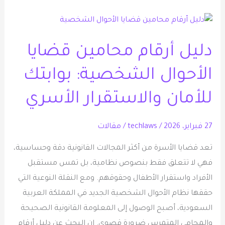
دليل
أرقام
دليل أرقام محامين قضايا
محامين
قضايا
الأحوال الشخصية: بوابتك
الأحوال
الشخصية:
للأمان والاستقرار الأسري
بوابتك
للأمان
27 فبراير، 2026
/
techlaws
/
مقالات
والاستقرار
تعد قضايا الأسرة من أكثر المجالات القانونية دقة وحساسية،
الأسري
فهي لا تتعلق فقط بنصوص نظامية، بل تمس مستقبل
الأفراد واستقرار الأطفال وحقوقهم. ومع النقلة النوعية التي
حققها نظام الأحوال الشخصية الجديد في المملكة العربية
السعودية، أصبح الوصول إلى المعلومة القانونية الصحيحة
والمحامي المتمرس ضرورة قصوى. إن البحث عن دليل أرقام