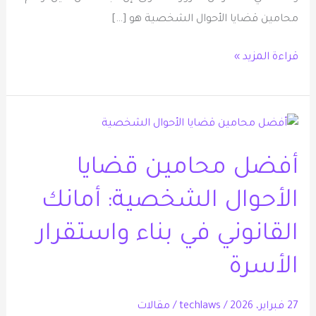
محامين قضايا الأحوال الشخصية هو […]
قراءة المزيد »
أفضل
محامين
أفضل محامين قضايا
قضايا
الأحوال
الأحوال الشخصية: أمانك
الشخصية:
أمانك
القانوني في بناء واستقرار
القانوني
الأسرة
في
بناء
27 فبراير، 2026
/
techlaws
/
مقالات
واستقرار