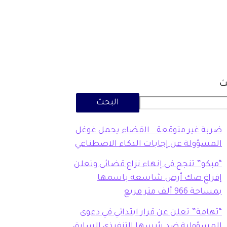
ث
البحث
ضربة غير متوقعة.. القضاء يحمل غوغل
المسؤولة عن إجابات الذكاء الاصطناعي
“مبكو” تنجح في إنهاء نزاع قضائي وتعلن
إفراغ صك أرض شاسعة باسمها
بمساحة 966 ألف متر مربع
“تهامة” تعلن عن قرار ابتدائي في دعوى
المسؤولية ضد رئيسها التنفيذي السابق