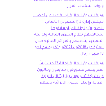
وتؤكد استئناف القرار
هيئة السوق المالية: إدانة عدد من أعضاء
مجلس إدارة لـ (السعودي الألماني
الصحية) ولجنة المراجعة فيها
لمخالفتهم نظام السوق المالية ولوائحه
التنفيذية بتلاعبهم بالقوائم المالية خلال
الفترة من 2018م – 2021م وتغريمهم نحو
18 مليون ريال
هيئة السوق المالية: إحالة 17 مشتبهاً
بهم بينهم مسؤولون سابقون وحاليون
في شركة “سينومي ريتيل” إلى النيابة
العامة وإيداع الدعوى الجزائية بحقهم