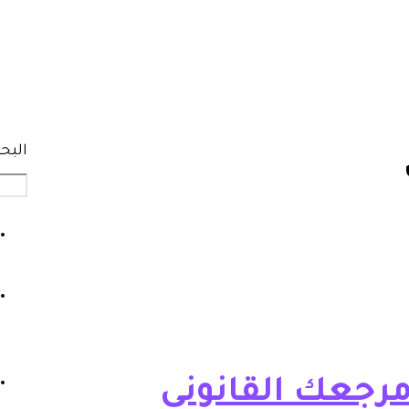
البح
مرجعك القانوني