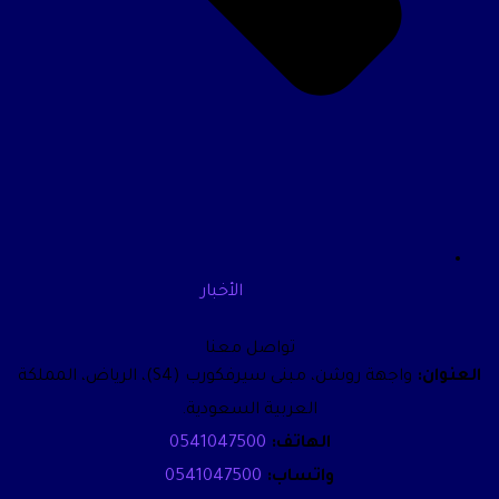
الأخبار
تواصل معنا
العنوان:
واجهة روشن، مبنى سيرفكورب (S4)، الرياض، المملكة
العربية السعودية.
الهاتف:
0541047500
واتساب:
0541047500