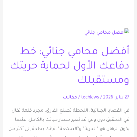
أفضل
محامي
أفضل محامي جنائي: خط
جنائي:
خط
دفاعك الأول لحماية حريتك
دفاعك
الأول
ومستقبلك
لحماية
حريتك
27 يناير، 2026
/
techlaws
/
مقالات
ومستقبلك
في القضايا الجنائية، اللحظة تصنع الفارق. مجرد كلمة تقال
في التحقيق دون وعي قد تغير مسار حياتك بالكامل. عندما
يكون الرهان هو “الحرية” و”السمعة”، فإنك بحاجة إلى أكثر من