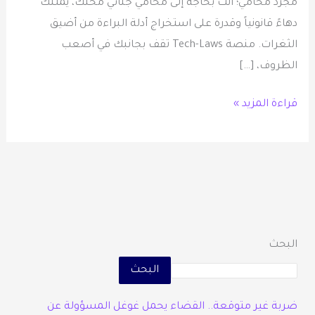
مجرد محامي؛ أنت بحاجة إلى محامي جنائي محنك، يمتلك
دهاءً قانونياً وقدرة على استخراج أدلة البراءة من أضيق
الثغرات. منصة Tech-Laws تقف بجانبك في أصعب
الظروف، […]
قراءة المزيد »
البحث
البحث
ضربة غير متوقعة.. القضاء يحمل غوغل المسؤولة عن