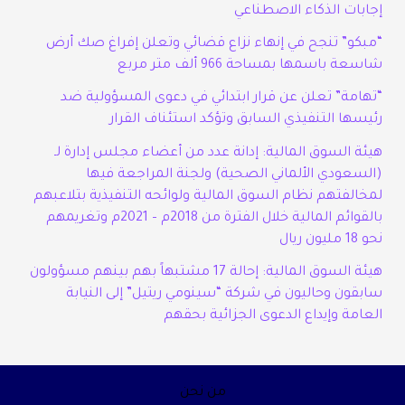
إجابات الذكاء الاصطناعي
“مبكو” تنجح في إنهاء نزاع قضائي وتعلن إفراغ صك أرض
شاسعة باسمها بمساحة 966 ألف متر مربع
“تهامة” تعلن عن قرار ابتدائي في دعوى المسؤولية ضد
رئيسها التنفيذي السابق وتؤكد استئناف القرار
هيئة السوق المالية: إدانة عدد من أعضاء مجلس إدارة لـ
(السعودي الألماني الصحية) ولجنة المراجعة فيها
لمخالفتهم نظام السوق المالية ولوائحه التنفيذية بتلاعبهم
بالقوائم المالية خلال الفترة من 2018م – 2021م وتغريمهم
نحو 18 مليون ريال
هيئة السوق المالية: إحالة 17 مشتبهاً بهم بينهم مسؤولون
سابقون وحاليون في شركة “سينومي ريتيل” إلى النيابة
العامة وإيداع الدعوى الجزائية بحقهم
من نحن