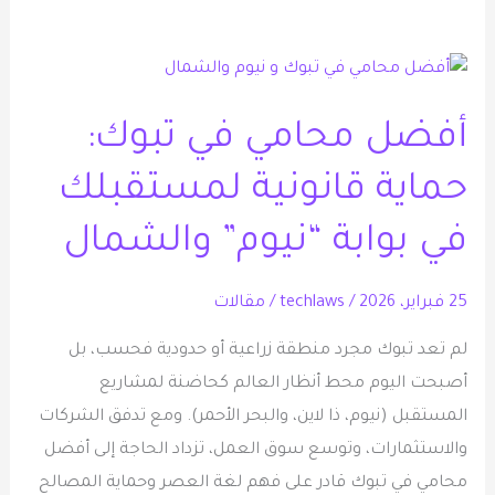
أفضل
محامي
أفضل محامي في تبوك:
في
تبوك:
حماية قانونية لمستقبلك
حماية
قانونية
في بوابة “نيوم” والشمال
لمستقبلك
في
25 فبراير، 2026
/
techlaws
/
مقالات
بوابة
لم تعد تبوك مجرد منطقة زراعية أو حدودية فحسب، بل
“نيوم”
أصبحت اليوم محط أنظار العالم كحاضنة لمشاريع
والشمال
المستقبل (نيوم، ذا لاين، والبحر الأحمر). ومع تدفق الشركات
والاستثمارات، وتوسع سوق العمل، تزداد الحاجة إلى أفضل
محامي في تبوك قادر على فهم لغة العصر وحماية المصالح