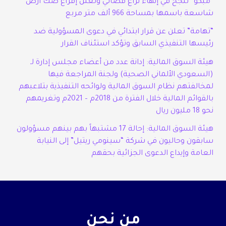
“مبكو” تنجح في إنهاء نزاع قضائي وتعلن إفراغ صك أرض
شاسعة باسمها بمساحة 966 ألف متر مربع
“تهامة” تعلن عن قرار ابتدائي في دعوى المسؤولية ضد
رئيسها التنفيذي السابق وتؤكد استئناف القرار
هيئة السوق المالية: إدانة عدد من أعضاء مجلس إدارة لـ
(السعودي الألماني الصحية) ولجنة المراجعة فيها
لمخالفتهم نظام السوق المالية ولوائحه التنفيذية بتلاعبهم
بالقوائم المالية خلال الفترة من 2018م – 2021م وتغريمهم
نحو 18 مليون ريال
هيئة السوق المالية: إحالة 17 مشتبهاً بهم بينهم مسؤولون
سابقون وحاليون في شركة “سينومي ريتيل” إلى النيابة
العامة وإيداع الدعوى الجزائية بحقهم
من نحن