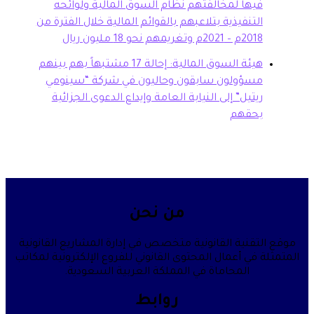
ها لمخالفتهم نظام السوق المالية ولوائحه
تنفيذية بتلاعبهم بالقوائم المالية خلال الفترة من
20م وتغريمهم نحو 18 مليون ريال
هيئة السوق المالية: إحالة 17 مشتبهاً بهم بينهم
سؤولون سابقون وحاليون في شركة “سينومي
تيل” إلى النيابة العامة وإيداع الدعوى الجزائية
حقهم
من نحن
قنية القانونية متخصص في إدارة المشاريع القانونية
في أعمال المحتوى القانوني للفروع الإلكترونية لمكاتب
المحاماة في المملكة العربية السعودية.
روابط