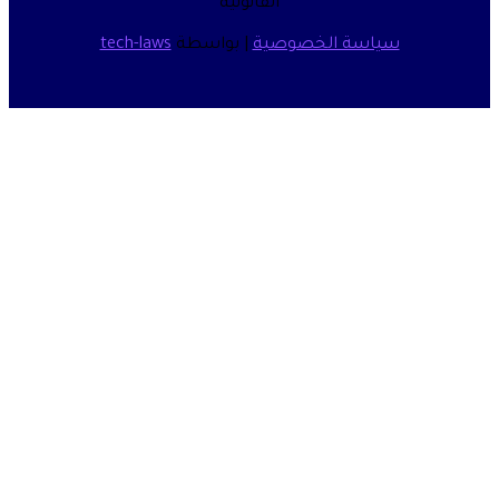
القانونية
سياسة الخصوصية
| بواسطة
tech-laws