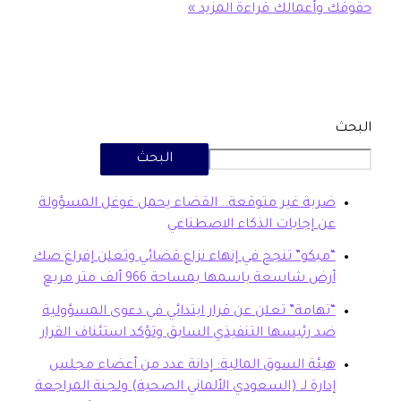
وأعمالك
قراءة المزيد »
البحث
بة غير متوقعة.. القضاء يحمل غوغل المسؤولة
 إجابات الذكاء الاصطناعي
بكو” تنجح في إنهاء نزاع قضائي وتعلن إفراغ صك
ض شاسعة باسمها بمساحة 966 ألف متر مربع
هامة” تعلن عن قرار ابتدائي في دعوى المسؤولية
 رئيسها التنفيذي السابق وتؤكد استئناف القرار
ئة السوق المالية: إدانة عدد من أعضاء مجلس
ارة لـ (السعودي الألماني الصحية) ولجنة المراجعة