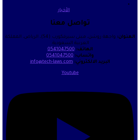
الأخبار
تواصل معنا
واجهة روشن، مبنى سيرفكورب (S4)، الرياض، المملكة
العربية السعودية.
الهاتف:
0541047500
واتساب:
0541047500
البريد الالكتروني:
info@tech-laws.com
Youtube