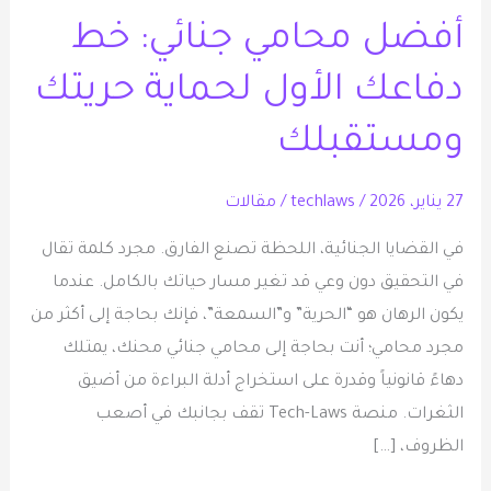
محامي
أفضل محامي جنائي: خط
جنائي:
خط
دفاعك الأول لحماية حريتك
دفاعك
الأول
ومستقبلك
لحماية
حريتك
27 يناير، 2026
/
techlaws
/
مقالات
ومستقبلك
في القضايا الجنائية، اللحظة تصنع الفارق. مجرد كلمة تقال
في التحقيق دون وعي قد تغير مسار حياتك بالكامل. عندما
يكون الرهان هو “الحرية” و”السمعة”، فإنك بحاجة إلى أكثر من
مجرد محامي؛ أنت بحاجة إلى محامي جنائي محنك، يمتلك
دهاءً قانونياً وقدرة على استخراج أدلة البراءة من أضيق
الثغرات. منصة Tech-Laws تقف بجانبك في أصعب
الظروف، […]