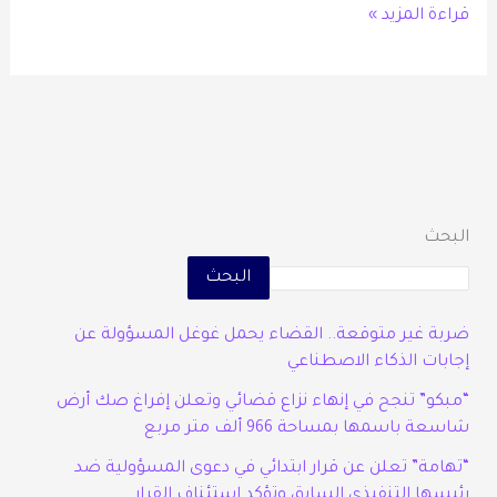
قراءة المزيد »
البحث
البحث
ضربة غير متوقعة.. القضاء يحمل غوغل المسؤولة عن
إجابات الذكاء الاصطناعي
“مبكو” تنجح في إنهاء نزاع قضائي وتعلن إفراغ صك أرض
شاسعة باسمها بمساحة 966 ألف متر مربع
“تهامة” تعلن عن قرار ابتدائي في دعوى المسؤولية ضد
رئيسها التنفيذي السابق وتؤكد استئناف القرار