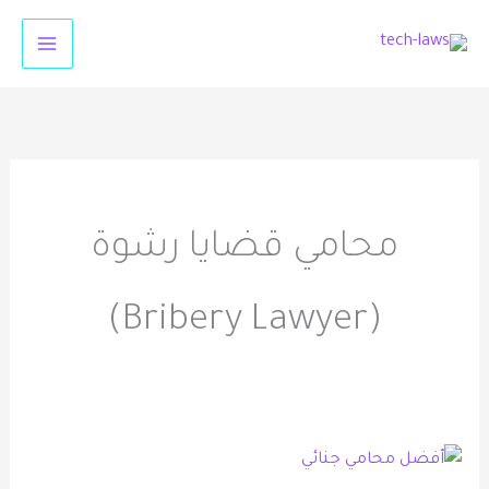
خطي
لى
لمحتوى
محامي قضايا رشوة
(Bribery Lawyer)
أفضل