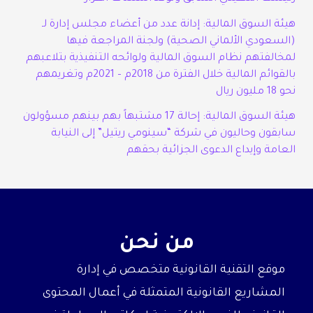
هيئة السوق المالية: إدانة عدد من أعضاء مجلس إدارة لـ
(السعودي الألماني الصحية) ولجنة المراجعة فيها
لمخالفتهم نظام السوق المالية ولوائحه التنفيذية بتلاعبهم
بالقوائم المالية خلال الفترة من 2018م – 2021م وتغريمهم
نحو 18 مليون ريال
هيئة السوق المالية: إحالة 17 مشتبهاً بهم بينهم مسؤولون
سابقون وحاليون في شركة “سينومي ريتيل” إلى النيابة
العامة وإيداع الدعوى الجزائية بحقهم
من نحن
موقع التقنية القانونية متخصص في إدارة
المشاريع القانونية المتمثلة في أعمال المحتوى