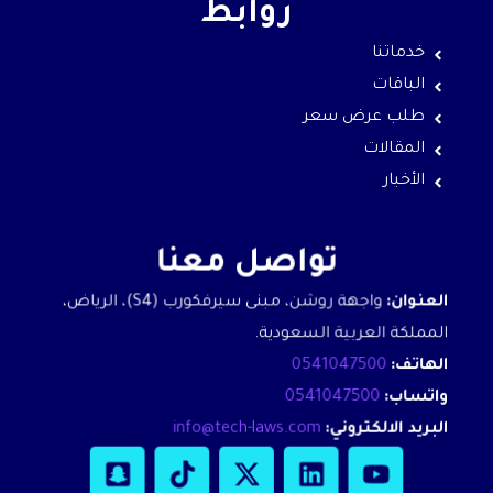
روابط
خدماتنا
الباقات
طلب عرض سعر
المقالات
الأخبار
تواصل معنا
العنوان:
واجهة روشن، مبنى سيرفكورب (S4)، الرياض،
المملكة العربية السعودية.
الهاتف:
0541047500
واتساب:
0541047500
البريد الالكتروني:
info@tech-laws.com
S
T
X
L
Y
n
i
-
i
o