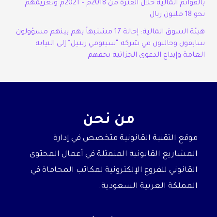
بالقوائم المالية خلال الفترة من 2018م – 2021م وتغريمهم
نحو 18 مليون ريال
هيئة السوق المالية: إحالة 17 مشتبهاً بهم بينهم مسؤولون
سابقون وحاليون في شركة “سينومي ريتيل” إلى النيابة
العامة وإيداع الدعوى الجزائية بحقهم
من نحن
موقع التقنية القانونية متخصص في إدارة
المشاريع القانونية المتمثلة في أعمال المحتوى
القانوني للفروع الإلكترونية لمكاتب المحاماة في
المملكة العربية السعودية.