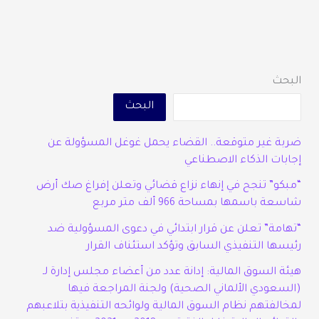
البحث
البحث
ضربة غير متوقعة.. القضاء يحمل غوغل المسؤولة عن
إجابات الذكاء الاصطناعي
“مبكو” تنجح في إنهاء نزاع قضائي وتعلن إفراغ صك أرض
شاسعة باسمها بمساحة 966 ألف متر مربع
“تهامة” تعلن عن قرار ابتدائي في دعوى المسؤولية ضد
رئيسها التنفيذي السابق وتؤكد استئناف القرار
هيئة السوق المالية: إدانة عدد من أعضاء مجلس إدارة لـ
(السعودي الألماني الصحية) ولجنة المراجعة فيها
لمخالفتهم نظام السوق المالية ولوائحه التنفيذية بتلاعبهم