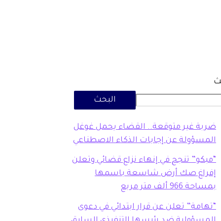
ث
البحث
ضربة غير متوقعة.. القضاء يحمل غوغل
المسؤولة عن إجابات الذكاء الاصطناعي
“مبكو” تنجح في إنهاء نزاع قضائي وتعلن
إفراغ صك أرض شاسعة باسمها
بمساحة 966 ألف متر مربع
“تهامة” تعلن عن قرار ابتدائي في دعوى
المسؤولية ضد رئيسها التنفيذي السابق