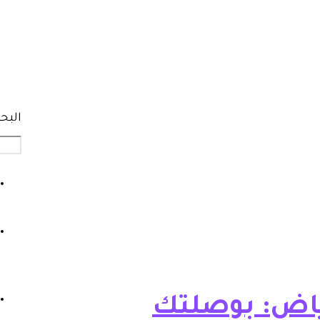
البح
رياض: بوصلتك