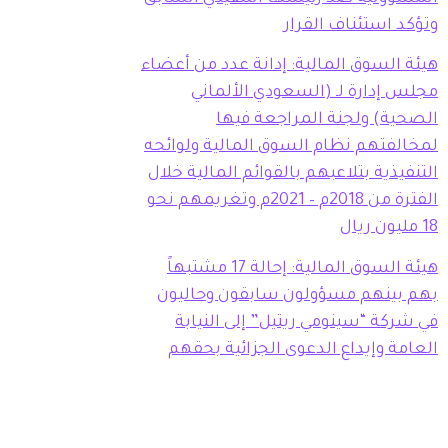
وتؤكد استئناف القرار
هيئة السوق المالية: إدانة عدد من أعضاء
مجلس إدارة لـ (السعودي الألماني
الصحية) ولجنة المراجعة فيها
لمخالفتهم نظام السوق المالية ولوائحه
التنفيذية بتلاعبهم بالقوائم المالية خلال
الفترة من 2018م – 2021م وتغريمهم نحو
18 مليون ريال
هيئة السوق المالية: إحالة 17 مشتبهاً
بهم بينهم مسؤولون سابقون وحاليون
في شركة “سينومي ريتيل” إلى النيابة
العامة وإيداع الدعوى الجزائية بحقهم