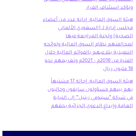
وتؤكد استئناف القرار
هيئة السوق المالية: إدانة عدد من أعضاء
مجلس إدارة لـ (السعودي الألماني
الصحية) ولجنة المراجعة فيها
لمخالفتهم نظام السوق المالية ولوائحه
التنفيذية بتلاعبهم بالقوائم المالية خلال
الفترة من 2018م – 2021م وتغريمهم نحو
18 مليون ريال
هيئة السوق المالية: إحالة 17 مشتبهاً
بهم بينهم مسؤولون سابقون وحاليون
في شركة “سينومي ريتيل” إلى النيابة
العامة وإيداع الدعوى الجزائية بحقهم