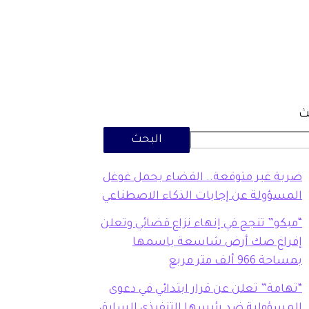
ث
البحث
ضربة غير متوقعة.. القضاء يحمل غوغل
المسؤولة عن إجابات الذكاء الاصطناعي
“مبكو” تنجح في إنهاء نزاع قضائي وتعلن
إفراغ صك أرض شاسعة باسمها
بمساحة 966 ألف متر مربع
“تهامة” تعلن عن قرار ابتدائي في دعوى
المسؤولية ضد رئيسها التنفيذي السابق