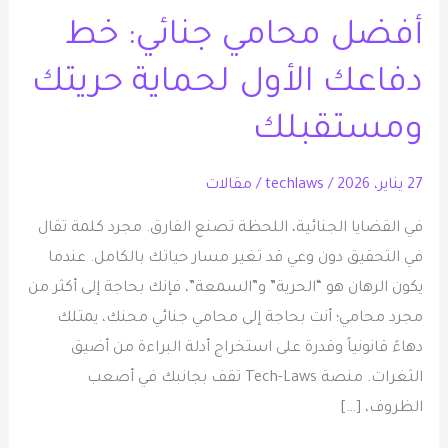
محامي
أفضل محامي جنائي: خط
جنائي:
خط
دفاعك الأول لحماية حريتك
دفاعك
الأول
ومستقبلك
لحماية
حريتك
27 يناير، 2026
/
techlaws
/
مقالات
ومستقبلك
في القضايا الجنائية، اللحظة تصنع الفارق. مجرد كلمة تقال
في التحقيق دون وعي قد تغير مسار حياتك بالكامل. عندما
يكون الرهان هو “الحرية” و”السمعة”، فإنك بحاجة إلى أكثر من
مجرد محامي؛ أنت بحاجة إلى محامي جنائي محنك، يمتلك
دهاءً قانونياً وقدرة على استخراج أدلة البراءة من أضيق
الثغرات. منصة Tech-Laws تقف بجانبك في أصعب
الظروف، […]