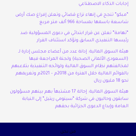
إجابات الذكاء الاصطناعي
“مبكو” تنجح في إنهاء نزاع قضائي وتعلن إفراغ صك أرض
شاسعة باسمها بمساحة 966 ألف متر مربع
“تهامة” تعلن عن قرار ابتدائي في دعوى المسؤولية ضد
رئيسها التنفيذي السابق وتؤكد استئناف القرار
هيئة السوق المالية: إدانة عدد من أعضاء مجلس إدارة لـ
(السعودي الألماني الصحية) ولجنة المراجعة فيها
لمخالفتهم نظام السوق المالية ولوائحه التنفيذية بتلاعبهم
بالقوائم المالية خلال الفترة من 2018م – 2021م وتغريمهم
نحو 18 مليون ريال
هيئة السوق المالية: إحالة 17 مشتبهاً بهم بينهم مسؤولون
سابقون وحاليون في شركة “سينومي ريتيل” إلى النيابة
العامة وإيداع الدعوى الجزائية بحقهم
من نحن