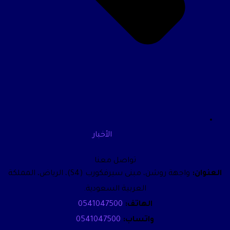
الأخبار
تواصل معنا
العنوان:
واجهة روشن، مبنى سيرفكورب (S4)، الرياض، المملكة
العربية السعودية.
الهاتف:
0541047500
واتساب:
0541047500