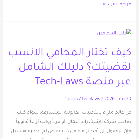
قراءة المزيد »
كيف
تختار
كيف تختار المحامي الأنسب
المحامي
الأنسب
لقضيتك؟ دليلك الشامل
لقضيتك؟
دليلك
عبر منصة Tech-Laws
الشامل
عبر
20 يناير، 2026
/
techlaws
/
مقالات
منصة
في عالم مليء بالتحديات القانونية المتسارعة، سواء كنت
Tech-
صاحب شركة ناشئة، رائد أعمال، أو فرداً يواجه نزاعاً قانونياً،
Laws
فإن الوصول إلى أفضل محامي متخصص لم يعد رفاهية، بل