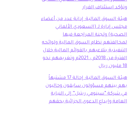
وتؤكد استئناف القرار
هيئة السوق المالية: إدانة عدد من أعضاء
مجلس إدارة لـ (السعودي الألماني
الصحية) ولجنة المراجعة فيها
لمخالفتهم نظام السوق المالية ولوائحه
التنفيذية بتلاعبهم بالقوائم المالية خلال
الفترة من 2018م – 2021م وتغريمهم نحو
18 مليون ريال
هيئة السوق المالية: إحالة 17 مشتبهاً
بهم بينهم مسؤولون سابقون وحاليون
في شركة “سينومي ريتيل” إلى النيابة
العامة وإيداع الدعوى الجزائية بحقهم