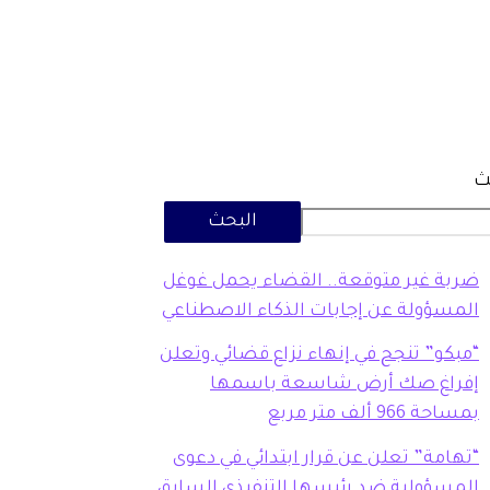
ث
البحث
ضربة غير متوقعة.. القضاء يحمل غوغل
المسؤولة عن إجابات الذكاء الاصطناعي
“مبكو” تنجح في إنهاء نزاع قضائي وتعلن
إفراغ صك أرض شاسعة باسمها
بمساحة 966 ألف متر مربع
“تهامة” تعلن عن قرار ابتدائي في دعوى
المسؤولية ضد رئيسها التنفيذي السابق