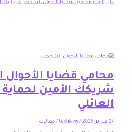
دليل أرقام محامين قضايا الأحوال الشخصية: بوابتك ل
محامي قضايا الأحوال 
شريكك الأمين لحماية 
العائلي
27 فبراير، 2026
/
techlaws
/
مقالات