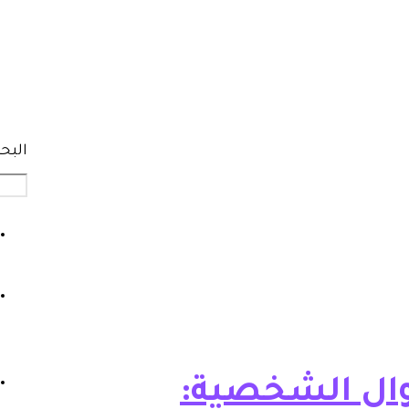
البح
وال الشخصية: