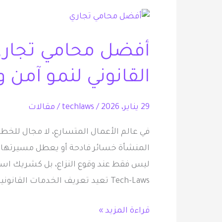
أفضل
محامي
أفضل محامي تجار
تجاري:
حصن
القانوني لنمو آمن 
شركتك
القانوني
29 يناير، 2026
/
techlaws
/
مقالات
لنمو
آمن
في عالم الأعمال المتسارع، لا مجال للخطأ.
ومستدام
المنشأة خسائر فادحة أو يعطل مسيرتها. 
ليس فقط عند وقوع النزاع، بل كشريك است
Tech-Laws تعيد تعريف الخدمات القانونية التجارية، حيث نربطك […]
قراءة المزيد »