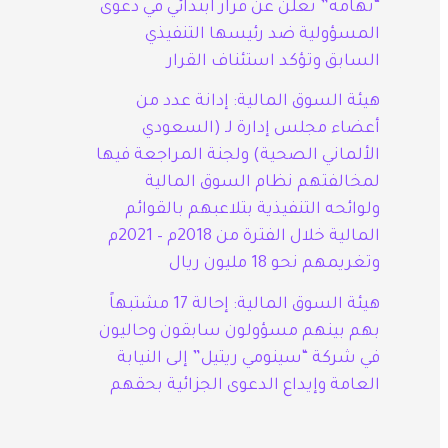
“تهامة” تعلن عن قرار ابتدائي في دعوى
المسؤولية ضد رئيسها التنفيذي
السابق وتؤكد استئناف القرار
هيئة السوق المالية: إدانة عدد من
أعضاء مجلس إدارة لـ (السعودي
الألماني الصحية) ولجنة المراجعة فيها
لمخالفتهم نظام السوق المالية
ولوائحه التنفيذية بتلاعبهم بالقوائم
المالية خلال الفترة من 2018م – 2021م
وتغريمهم نحو 18 مليون ريال
هيئة السوق المالية: إحالة 17 مشتبهاً
بهم بينهم مسؤولون سابقون وحاليون
في شركة “سينومي ريتيل” إلى النيابة
العامة وإيداع الدعوى الجزائية بحقهم