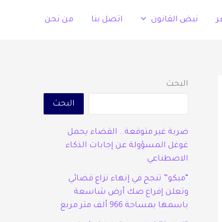
ر
نبض القانون
اتصل بنا
من نحن
البحث
البحث
ضربة غير متوقعة.. القضاء يحمل
غوغل المسؤولة عن إجابات الذكاء
الاصطناعي
“مبكو” تنجح في إنهاء نزاع قضائي
وتعلن إفراغ صك أرض شاسعة
باسمها بمساحة 966 ألف متر مربع