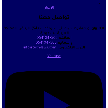
الأخبار
تواصل معنا
واجهة روشن، مبنى سيرفكورب (S4)، الرياض، المملكة
العربية السعودية.
الهاتف:
0541047500
واتساب:
0541047500
البريد الالكتروني:
info@tech-laws.com
Youtube