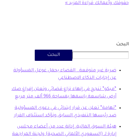
وأعمالك
قراءة المزيد »
البحث
بة غير متوقعة.. القضاء يحمل غوغل المسؤولة
 إجابات الذكاء الاصطناعي
بكو” تنجح في إنهاء نزاع قضائي وتعلن إفراغ صك
ض شاسعة باسمها بمساحة 966 ألف متر مربع
هامة” تعلن عن قرار ابتدائي في دعوى المسؤولية
 رئيسها التنفيذي السابق وتؤكد استئناف القرار
ئة السوق المالية: إدانة عدد من أعضاء مجلس
ارة لـ (السعودي الألماني الصحية) ولجنة المراجعة