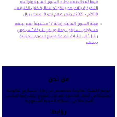
ها لمخالفتهم نظام السوق المالية ولوائحه
تنفيذية بتلاعبهم بالقوائم المالية خلال الفترة من
20م وتغريمهم نحو 18 مليون ريال
هيئة السوق المالية: إحالة 17 مشتبهاً بهم بينهم
سؤولون سابقون وحاليون في شركة “سينومي
تيل” إلى النيابة العامة وإيداع الدعوى الجزائية
حقهم
من نحن
قنية القانونية متخصص في إدارة المشاريع القانونية
في أعمال المحتوى القانوني للفروع الإلكترونية لمكاتب
المحاماة في المملكة العربية السعودية.
روابط