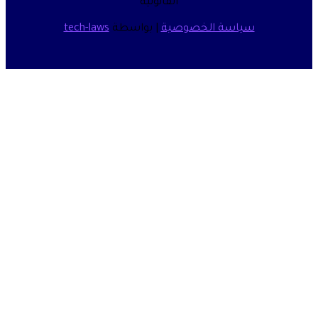
القانونية
سياسة الخصوصية
| بواسطة
tech-laws