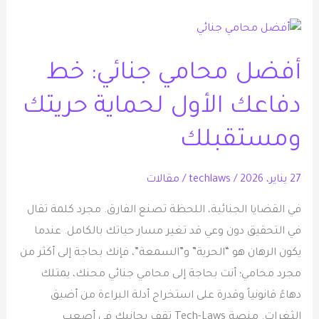
أفضل
محامي
أفضل محامي جنائي: خط
جنائي:
خط
دفاعك الأول لحماية حريتك
دفاعك
الأول
ومستقبلك
لحماية
حريتك
27 يناير، 2026
/
techlaws
/
مقالات
ومستقبلك
في القضايا الجنائية، اللحظة تصنع الفارق. مجرد كلمة تقال
في التحقيق دون وعي قد تغير مسار حياتك بالكامل. عندما
يكون الرهان هو “الحرية” و”السمعة”، فإنك بحاجة إلى أكثر من
مجرد محامي؛ أنت بحاجة إلى محامي جنائي محنك، يمتلك
دهاءً قانونياً وقدرة على استخراج أدلة البراءة من أضيق
الثغرات. منصة Tech-Laws تقف بجانبك في أصعب