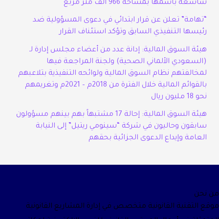
شاسعة باسمها بمساحة 966 ألف متر مربع
“تهامة” تعلن عن قرار ابتدائي في دعوى المسؤولية ضد
رئيسها التنفيذي السابق وتؤكد استئناف القرار
هيئة السوق المالية: إدانة عدد من أعضاء مجلس إدارة لـ
(السعودي الألماني الصحية) ولجنة المراجعة فيها
لمخالفتهم نظام السوق المالية ولوائحه التنفيذية بتلاعبهم
بالقوائم المالية خلال الفترة من 2018م – 2021م وتغريمهم
نحو 18 مليون ريال
هيئة السوق المالية: إحالة 17 مشتبهاً بهم بينهم مسؤولون
سابقون وحاليون في شركة “سينومي ريتيل” إلى النيابة
العامة وإيداع الدعوى الجزائية بحقهم
من نحن
موقع التقنية القانونية متخصص في إدارة المشاريع القانونية