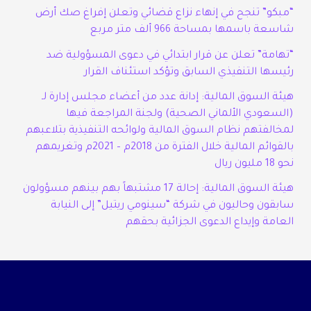
“مبكو” تنجح في إنهاء نزاع قضائي وتعلن إفراغ صك أرض
شاسعة باسمها بمساحة 966 ألف متر مربع
“تهامة” تعلن عن قرار ابتدائي في دعوى المسؤولية ضد
رئيسها التنفيذي السابق وتؤكد استئناف القرار
هيئة السوق المالية: إدانة عدد من أعضاء مجلس إدارة لـ
(السعودي الألماني الصحية) ولجنة المراجعة فيها
لمخالفتهم نظام السوق المالية ولوائحه التنفيذية بتلاعبهم
بالقوائم المالية خلال الفترة من 2018م – 2021م وتغريمهم
نحو 18 مليون ريال
هيئة السوق المالية: إحالة 17 مشتبهاً بهم بينهم مسؤولون
سابقون وحاليون في شركة “سينومي ريتيل” إلى النيابة
العامة وإيداع الدعوى الجزائية بحقهم