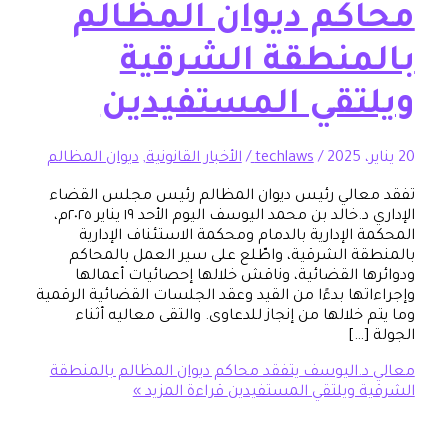
كم ديوان المظالم
منطقة الشرقية
تقي المستفيدين
/
techlaws
/
الأخبار القانونية
,
ديوان المظالم
عالي رئيس ديوان المظالم رئيس مجلس القضاء
الإداري د.خالد بن محمد اليوسف اليوم الأحد ١٩ يناير ٢٠٢٥م،
الإدارية بالدمام ومحكمة الاستئناف الإدارية
ة الشرقية، واطّلع على سير العمل بالمحاكم
ا القضائية، وناقش خلالها إحصائيات أعمالها
تها بدءًا من القيد وعقد الجلسات القضائية الرقمية
خلالها من إنجاز للدعاوى. والتقى معاليه أثناء
…]
د.اليوسف يتفقد محاكم ديوان المظالم بالمنطقة
 ويلتقي المستفيدين
قراءة المزيد »