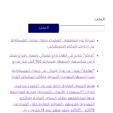
البحث
بة غير متوقعة.. القضاء يحمل غوغل المسؤولة
 إجابات الذكاء الاصطناعي
بكو” تنجح في إنهاء نزاع قضائي وتعلن إفراغ صك
ض شاسعة باسمها بمساحة 966 ألف متر مربع
هامة” تعلن عن قرار ابتدائي في دعوى المسؤولية
 رئيسها التنفيذي السابق وتؤكد استئناف القرار
ئة السوق المالية: إدانة عدد من أعضاء مجلس
ارة لـ (السعودي الألماني الصحية) ولجنة المراجعة
ها لمخالفتهم نظام السوق المالية ولوائحه
تنفيذية بتلاعبهم بالقوائم المالية خلال الفترة من
20م وتغريمهم نحو 18 مليون ريال