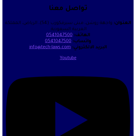
تواصل معنا
واجهة روشن، مبنى سيرفكورب (S4)، الرياض، المملكة
العربية السعودية.
الهاتف:
0541047500
واتساب:
0541047500
البريد الالكتروني:
info@tech-laws.com
Youtube