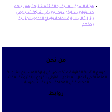
هيئة السوق المالية: إحالة 17 مشتبهاً بهم بينهم
سؤولون سابقون وحاليون في شركة “سينومي
تيل” إلى النيابة العامة وإيداع الدعوى الجزائية
حقهم
من نحن
قنية القانونية متخصص في إدارة المشاريع القانونية
في أعمال المحتوى القانوني للفروع الإلكترونية لمكاتب
المحاماة في المملكة العربية السعودية.
روابط