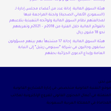
هيئة السوق المالية: إدانة عدد من أعضاء مجلس إدارة لـ
(السعودي الألماني الصحية) ولجنة المراجعة فيها
لمخالفتهم نظام السوق المالية ولوائحه التنفيذية بتلاعبهم
بالقوائم المالية خلال الفترة من 2018م – 2021م وتغريمهم
نحو 18 مليون ريال
هيئة السوق المالية: إحالة 17 مشتبهاً بهم بينهم مسؤولون
سابقون وحاليون في شركة “سينومي ريتيل” إلى النيابة
العامة وإيداع الدعوى الجزائية بحقهم
من نحن
موقع التقنية القانونية متخصص في إدارة المشاريع القانونية
المتمثلة في أعمال المحتوى القانوني للفروع الإلكترونية لمكاتب
المحاماة في المملكة العربية السعودية.