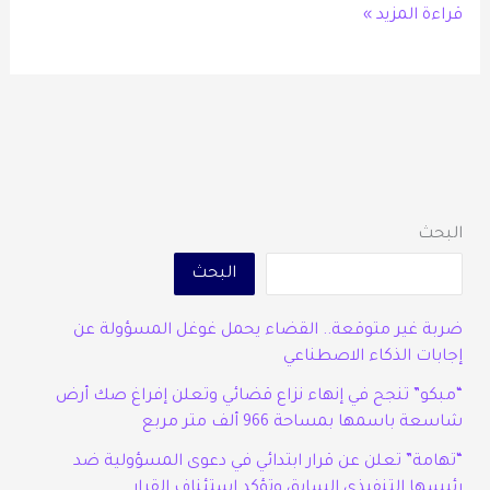
قراءة المزيد »
البحث
البحث
ضربة غير متوقعة.. القضاء يحمل غوغل المسؤولة عن
إجابات الذكاء الاصطناعي
“مبكو” تنجح في إنهاء نزاع قضائي وتعلن إفراغ صك أرض
شاسعة باسمها بمساحة 966 ألف متر مربع
“تهامة” تعلن عن قرار ابتدائي في دعوى المسؤولية ضد
رئيسها التنفيذي السابق وتؤكد استئناف القرار