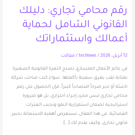
محامي
رقم محامي تجاري: دليلك
تجاري:
دليلك
القانوني الشامل لحماية
القانوني
الشامل
أعمالك واستثماراتك
لحماية
أعمالك
12 أبريل، 2026
/
techlaws
/
مقالات
واستثماراتك
في عالم الأعمال المتسارع، تصبح الثغرة القانونية الصغيرة
بمثابة ثقب يغرق سفينة بأكملها. سواء كنت صاحب شركة
ناشئة أو تدير صرحاً اقتصادياً كبيراً، فإن الحصول على رقم
محامي تجاري ليس مجرد إجراء احترازي، بل هو ضرورة
استراتيجية لضمان استمرارية النمو وتجنب العثرات
القضائية. في هذا المقال، نستعرض أهمية الاستعانة بخبير
قانوني تجاري، وكيف يقدم لك […]