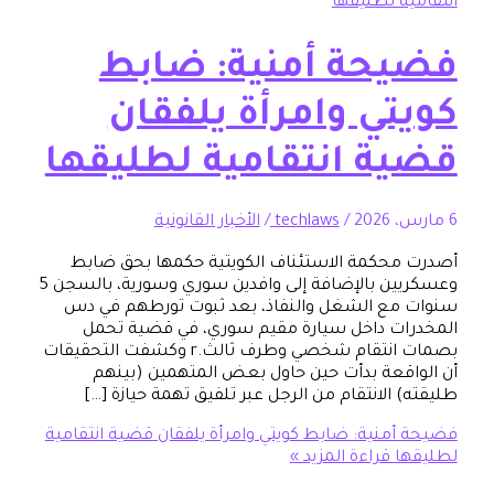
حة أمنية: ضابط
تي وامرأة يلفقان
ة انتقامية لطليقها
/
techlaws
/
الأخبار القانونية
حكمة الاستئناف الكويتية حكمها بحق ضابط
وعسكريين بالإضافة إلى وافدين سوري وسورية، بالسجن 5
ع الشغل والنفاذ، بعد ثبوت تورطهم في دس
ت داخل سيارة مقيم سوري، في قضية تحمل
بصمات انتقام شخصي وطرف ثالث.r وكشفت التحقيقات
قعة بدأت حين حاول بعض المتهمين (بينهم
الانتقام من الرجل عبر تلفيق تهمة حيازة […]
منية: ضابط كويتي وامرأة يلفقان قضية انتقامية
ا
قراءة المزيد »