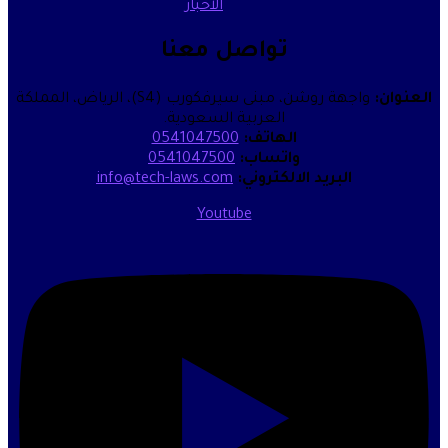
الأخبار
تواصل معنا
واجهة روشن، مبنى سيرفكورب (S4)، الرياض، المملكة
العربية السعودية.
الهاتف:
0541047500
واتساب:
0541047500
البريد الالكتروني:
info@tech-laws.com
Youtube