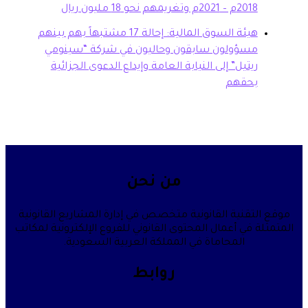
20م وتغريمهم نحو 18 مليون ريال
هيئة السوق المالية: إحالة 17 مشتبهاً بهم بينهم
سؤولون سابقون وحاليون في شركة “سينومي
تيل” إلى النيابة العامة وإيداع الدعوى الجزائية
حقهم
من نحن
قنية القانونية متخصص في إدارة المشاريع القانونية
في أعمال المحتوى القانوني للفروع الإلكترونية لمكاتب
المحاماة في المملكة العربية السعودية.
روابط