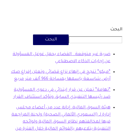
البحث
بة غير متوقعة.. القضاء يحمل غوغل المسؤولة
 إجابات الذكاء الاصطناعي
بكو” تنجح في إنهاء نزاع قضائي وتعلن إفراغ صك
ض شاسعة باسمها بمساحة 966 ألف متر مربع
هامة” تعلن عن قرار ابتدائي في دعوى المسؤولية
 رئيسها التنفيذي السابق وتؤكد استئناف القرار
ئة السوق المالية: إدانة عدد من أعضاء مجلس
ارة لـ (السعودي الألماني الصحية) ولجنة المراجعة
ها لمخالفتهم نظام السوق المالية ولوائحه
تنفيذية بتلاعبهم بالقوائم المالية خلال الفترة من