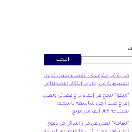
ث
البحث
ضربة غير متوقعة.. القضاء يحمل غوغل
المسؤولة عن إجابات الذكاء الاصطناعي
“مبكو” تنجح في إنهاء نزاع قضائي وتعلن
إفراغ صك أرض شاسعة باسمها
بمساحة 966 ألف متر مربع
“تهامة” تعلن عن قرار ابتدائي في دعوى
المسؤولية ضد رئيسها التنفيذي السابق