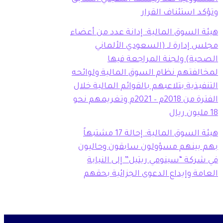
وتؤكد استئناف القرار
هيئة السوق المالية: إدانة عدد من أعضاء
مجلس إدارة لـ (السعودي الألماني
الصحية) ولجنة المراجعة فيها
لمخالفتهم نظام السوق المالية ولوائحه
التنفيذية بتلاعبهم بالقوائم المالية خلال
الفترة من 2018م – 2021م وتغريمهم نحو
18 مليون ريال
هيئة السوق المالية: إحالة 17 مشتبهاً
بهم بينهم مسؤولون سابقون وحاليون
في شركة “سينومي ريتيل” إلى النيابة
العامة وإيداع الدعوى الجزائية بحقهم