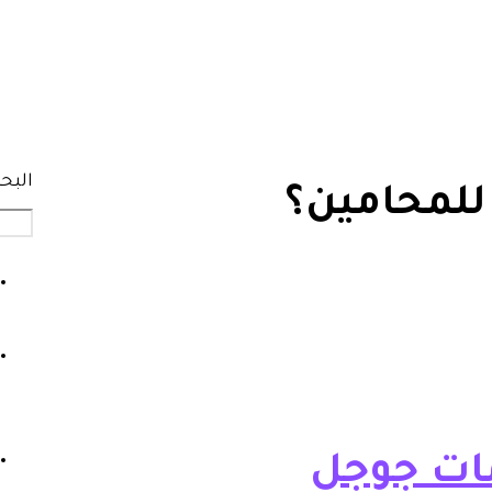
البح
 للمحامين؟
مات جوجل