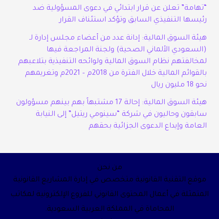
“تهامة” تعلن عن قرار ابتدائي في دعوى المسؤولية ضد
رئيسها التنفيذي السابق وتؤكد استئناف القرار
هيئة السوق المالية: إدانة عدد من أعضاء مجلس إدارة لـ
(السعودي الألماني الصحية) ولجنة المراجعة فيها
لمخالفتهم نظام السوق المالية ولوائحه التنفيذية بتلاعبهم
بالقوائم المالية خلال الفترة من 2018م – 2021م وتغريمهم
نحو 18 مليون ريال
هيئة السوق المالية: إحالة 17 مشتبهاً بهم بينهم مسؤولون
سابقون وحاليون في شركة “سينومي ريتيل” إلى النيابة
العامة وإيداع الدعوى الجزائية بحقهم
من نحن
موقع التقنية القانونية متخصص في إدارة المشاريع القانونية
المتمثلة في أعمال المحتوى القانوني للفروع الإلكترونية لمكاتب
المحاماة في المملكة العربية السعودية.