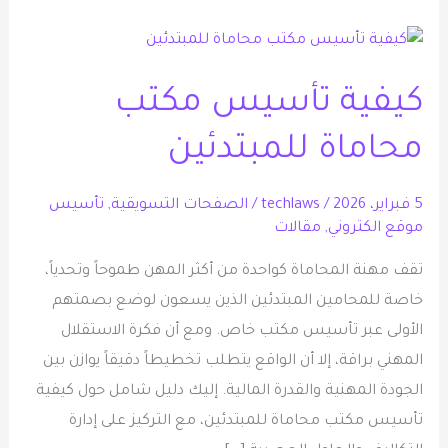
كيفية
تأسيس
كيفية تأسيس مكتب
مكتب
محاماة
محاماة للمبتدئين
للمبتدئين
5 فبراير، 2026
/
techlaws
/
الصفحات التسويقية
,
تأسيس
موقع الكتروني
,
مقالات
تقف مهنة المحاماة كواحدة من أكثر المهن طموحاً وتحدياً،
خاصة للمحامين المبتدئين الذين يسعون لوضع بصمتهم
الأولى عبر تأسيس مكتب خاص. ومع أن فكرة الاستقلال
المهني براقة، إلا أن الواقع يتطلب تخطيطاً دقيقاً يوازن بين
الجودة المهنية والقدرة المالية. إليك دليل شامل حول كيفية
تأسيس مكتب محاماة للمبتدئين، مع التركيز على إدارة