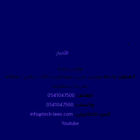
الأخبار
تواصل معنا
العنوان:
واجهة روشن، مبنى سيرفكورب (S4)، الرياض، المملكة
العربية السعودية.
الهاتف:
0541047500
واتساب:
0541047500
البريد الالكتروني:
info@tech-laws.com
Youtube