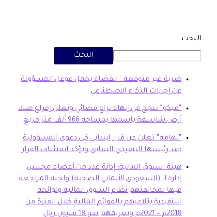
البحث
بة غير متوقعة.. القضاء يحمل غوغل المسؤولة
 إجابات الذكاء الاصطناعي
بكو” تنجح في إنهاء نزاع قضائي وتعلن إفراغ صك
ض شاسعة باسمها بمساحة 966 ألف متر مربع
هامة” تعلن عن قرار ابتدائي في دعوى المسؤولية
 رئيسها التنفيذي السابق وتؤكد استئناف القرار
ئة السوق المالية: إدانة عدد من أعضاء مجلس
ارة لـ (السعودي الألماني الصحية) ولجنة المراجعة
ها لمخالفتهم نظام السوق المالية ولوائحه
تنفيذية بتلاعبهم بالقوائم المالية خلال الفترة من
20م وتغريمهم نحو 18 مليون ريال