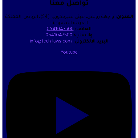
تواصل معنا
واجهة روشن، مبنى سيرفكورب (S4)، الرياض، المملكة
العربية السعودية.
الهاتف:
0541047500
واتساب:
0541047500
البريد الالكتروني:
info@tech-laws.com
Youtube