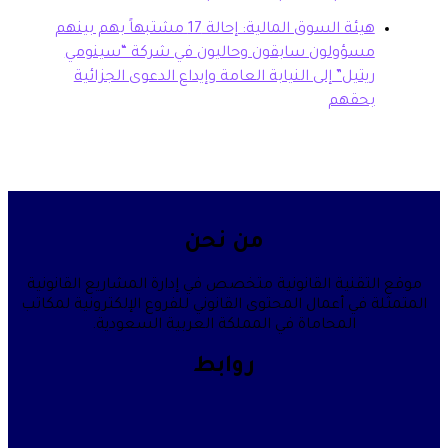
هيئة السوق المالية: إحالة 17 مشتبهاً بهم بينهم
سؤولون سابقون وحاليون في شركة “سينومي
تيل” إلى النيابة العامة وإيداع الدعوى الجزائية
حقهم
من نحن
قنية القانونية متخصص في إدارة المشاريع القانونية
في أعمال المحتوى القانوني للفروع الإلكترونية لمكاتب
المحاماة في المملكة العربية السعودية.
روابط