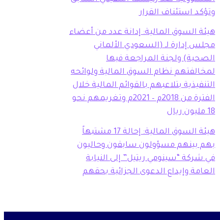
وتؤكد استئناف القرار
هيئة السوق المالية: إدانة عدد من أعضاء
مجلس إدارة لـ (السعودي الألماني
الصحية) ولجنة المراجعة فيها
لمخالفتهم نظام السوق المالية ولوائحه
التنفيذية بتلاعبهم بالقوائم المالية خلال
الفترة من 2018م – 2021م وتغريمهم نحو
18 مليون ريال
هيئة السوق المالية: إحالة 17 مشتبهاً
بهم بينهم مسؤولون سابقون وحاليون
في شركة “سينومي ريتيل” إلى النيابة
العامة وإيداع الدعوى الجزائية بحقهم