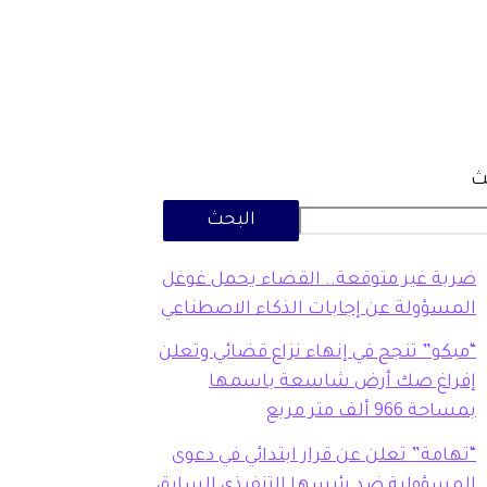
ث
البحث
ضربة غير متوقعة.. القضاء يحمل غوغل
المسؤولة عن إجابات الذكاء الاصطناعي
“مبكو” تنجح في إنهاء نزاع قضائي وتعلن
إفراغ صك أرض شاسعة باسمها
بمساحة 966 ألف متر مربع
“تهامة” تعلن عن قرار ابتدائي في دعوى
المسؤولية ضد رئيسها التنفيذي السابق