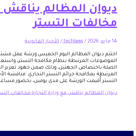
ديوان المظالم يناقش مع
مخالفات التستر
14 مايو، 2026
/
techlaws
/
الأخبار القانونية
اختتم ديوان المظالم اليوم الخميس ورشة عمل مشترك
الموضوعات المرتبطة بـنظام مكافحة التستر، واستعر
الصلة باختصاص الجهتين، وذلك ضمن جهود تعزيز الرق
المرتبطة بمكافحة جرائم التستر التجاري. مناقشة الأ
التستر أُقيمت الورشة على مدى يومين، بحضور مساعد وز
ديوان المظالم يناقش مع وزارة التجارة مخالفات التس