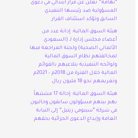
“تهامة” تعلن عن قرار ابتدائي في دعوى
المسؤولية ضد رئيسها التنفيذي
السابق وتؤكد استئناف القرار
هيئة السوق المالية: إدانة عدد من
أعضاء مجلس إدارة لـ (السعودي
الألماني الصحية) ولجنة المراجعة فيها
لمخالفتهم نظام السوق المالية
ولوائحه التنفيذية بتلاعبهم بالقوائم
المالية خلال الفترة من 2018م – 2021م
وتغريمهم نحو 18 مليون ريال
هيئة السوق المالية: إحالة 17 مشتبهاً
بهم بينهم مسؤولون سابقون وحاليون
في شركة “سينومي ريتيل” إلى النيابة
العامة وإيداع الدعوى الجزائية بحقهم