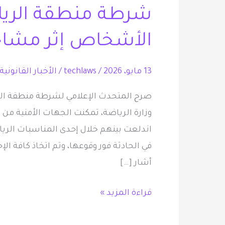
شرطة منطقة الريا
الرياض
تضبط
الأشخاص إثر مشاج
عدداً
من
13 مايو، 2026
/
techlaws
/
الأخبار القانونية
الأشخاص
إثر
صرح المتحدث الإعلامي لشرطة منطقة الري
مشاجرة
وزارة الرياضة، تمكنت الجهات الأمنية 
في
اندلعت بينهم خلال إحدى المناسبات الري
مناسبة
في الحادثة فور وقوعها، وتم اتخاذ كافة ال
رياضية
أشار […]
قراءة المزيد »