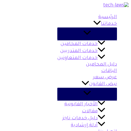
تخطي
كيفية
إلى
تأسيس
المحتوى
مكتب
الرئيسية
محاماة
خدماتنا
للمبتدئين
خدمات المحامين
خدمات المتدربين
خدمات المتعاونين
دليل المحامين
الباقات
عرض سعر
نبض القانون
الأخبار القانونية
مقالات
دليل خدمات ناجز
أدلة إرشادية