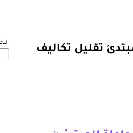
البح
تدئ تقليل تكاليف