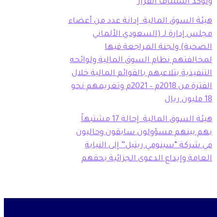
وتؤكد استئناف القرار
هيئة السوق المالية: إدانة عدد من أعضاء
مجلس إدارة لـ (السعودي الألماني
الصحية) ولجنة المراجعة فيها
لمخالفتهم نظام السوق المالية ولوائحه
التنفيذية بتلاعبهم بالقوائم المالية خلال
الفترة من 2018م – 2021م وتغريمهم نحو
18 مليون ريال
هيئة السوق المالية: إحالة 17 مشتبهاً
بهم بينهم مسؤولون سابقون وحاليون
في شركة “سينومي ريتيل” إلى النيابة
العامة وإيداع الدعوى الجزائية بحقهم