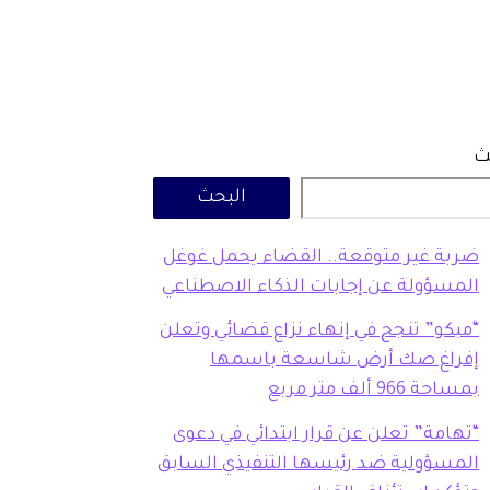
ث
البحث
ضربة غير متوقعة.. القضاء يحمل غوغل
المسؤولة عن إجابات الذكاء الاصطناعي
“مبكو” تنجح في إنهاء نزاع قضائي وتعلن
إفراغ صك أرض شاسعة باسمها
بمساحة 966 ألف متر مربع
“تهامة” تعلن عن قرار ابتدائي في دعوى
المسؤولية ضد رئيسها التنفيذي السابق