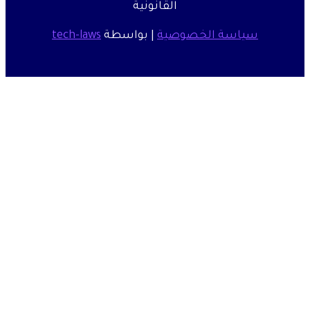
القانونية
ياسة الخصوصية
| بواسطة
tech-laws