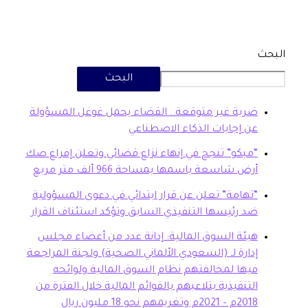
البحث
بة غير متوقعة.. القضاء يحمل غوغل المسؤولة
 إجابات الذكاء الاصطناعي
بكو” تنجح في إنهاء نزاع قضائي وتعلن إفراغ صك
ض شاسعة باسمها بمساحة 966 ألف متر مربع
هامة” تعلن عن قرار ابتدائي في دعوى المسؤولية
 رئيسها التنفيذي السابق وتؤكد استئناف القرار
ئة السوق المالية: إدانة عدد من أعضاء مجلس
ارة لـ (السعودي الألماني الصحية) ولجنة المراجعة
ها لمخالفتهم نظام السوق المالية ولوائحه
تنفيذية بتلاعبهم بالقوائم المالية خلال الفترة من
20م وتغريمهم نحو 18 مليون ريال