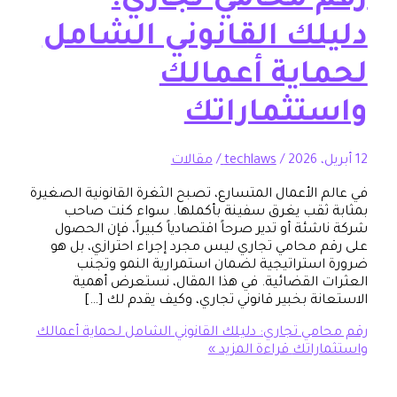
 محامي تجاري:
لك القانوني الشامل
اية أعمالك
تثماراتك
/
techlaws
/
مقالات
 الأعمال المتسارع، تصبح الثغرة القانونية الصغيرة
ثقب يغرق سفينة بأكملها. سواء كنت صاحب
ئة أو تدير صرحاً اقتصادياً كبيراً، فإن الحصول
 محامي تجاري ليس مجرد إجراء احترازي، بل هو
ستراتيجية لضمان استمرارية النمو وتجنب
 القضائية. في هذا المقال، نستعرض أهمية
نة بخبير قانوني تجاري، وكيف يقدم لك […]
مي تجاري: دليلك القانوني الشامل لحماية أعمالك
راتك
قراءة المزيد »