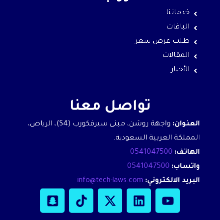
خدماتنا
الباقات
طلب عرض سعر
المقالات
الأخبار
تواصل معنا
العنوان:
واجهة روشن، مبنى سيرفكورب (S4)، الرياض،
المملكة العربية السعودية.
الهاتف:
0541047500
واتساب:
0541047500
البريد الالكتروني:
info@tech-laws.com
S
T
X
L
Y
n
i
-
i
o
a
k
t
n
u