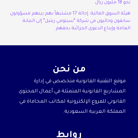
نحو 18 مليون ريال
هيئة السوق المالية: إحالة 17 مشتبهاً بهم بينهم مسؤولون
سابقون وحاليون في شركة “سينومي ريتيل” إلى النيابة
العامة وإيداع الدعوى الجزائية بحقهم
من نحن
موقع التقنية القانونية متخصص في إدارة
المشاريع القانونية المتمثلة في أعمال المحتوى
القانوني للفروع الإلكترونية لمكاتب المحاماة في
المملكة العربية السعودية.
روابط