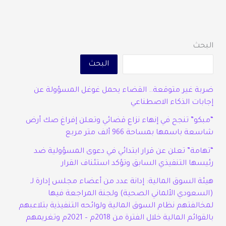
البحث
البحث
ضربة غير متوقعة.. القضاء يحمل غوغل المسؤولة عن
إجابات الذكاء الاصطناعي
“مبكو” تنجح في إنهاء نزاع قضائي وتعلن إفراغ صك أرض
شاسعة باسمها بمساحة 966 ألف متر مربع
“تهامة” تعلن عن قرار ابتدائي في دعوى المسؤولية ضد
رئيسها التنفيذي السابق وتؤكد استئناف القرار
هيئة السوق المالية: إدانة عدد من أعضاء مجلس إدارة لـ
(السعودي الألماني الصحية) ولجنة المراجعة فيها
لمخالفتهم نظام السوق المالية ولوائحه التنفيذية بتلاعبهم
بالقوائم المالية خلال الفترة من 2018م – 2021م وتغريمهم