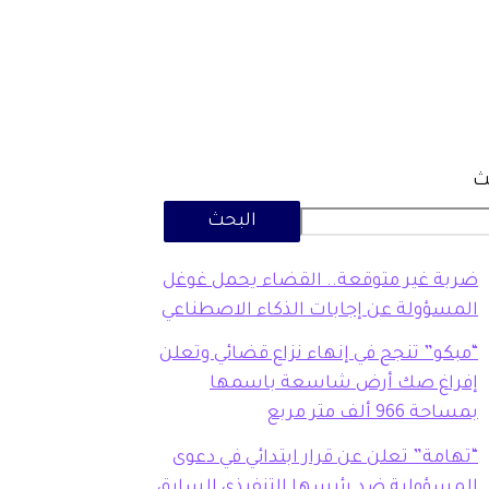
ث
البحث
ضربة غير متوقعة.. القضاء يحمل غوغل
المسؤولة عن إجابات الذكاء الاصطناعي
“مبكو” تنجح في إنهاء نزاع قضائي وتعلن
إفراغ صك أرض شاسعة باسمها
بمساحة 966 ألف متر مربع
“تهامة” تعلن عن قرار ابتدائي في دعوى
المسؤولية ضد رئيسها التنفيذي السابق