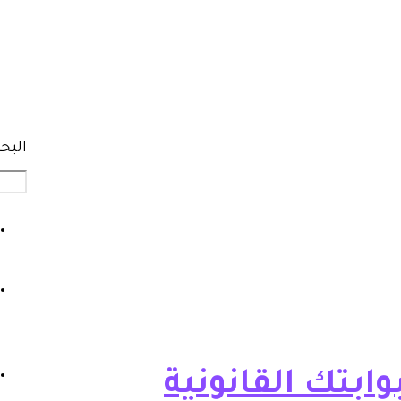
البح
ابتك القانونية