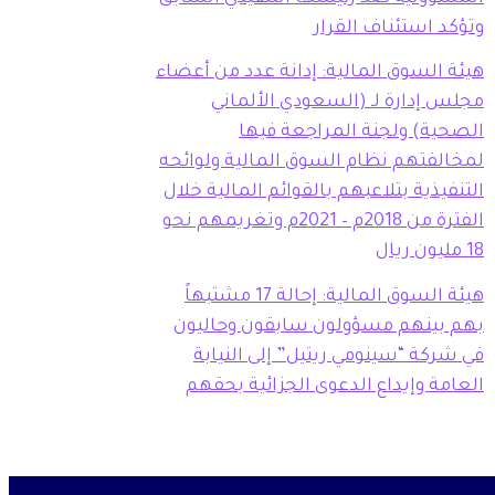
وتؤكد استئناف القرار
هيئة السوق المالية: إدانة عدد من أعضاء
مجلس إدارة لـ (السعودي الألماني
الصحية) ولجنة المراجعة فيها
لمخالفتهم نظام السوق المالية ولوائحه
التنفيذية بتلاعبهم بالقوائم المالية خلال
الفترة من 2018م – 2021م وتغريمهم نحو
18 مليون ريال
هيئة السوق المالية: إحالة 17 مشتبهاً
بهم بينهم مسؤولون سابقون وحاليون
في شركة “سينومي ريتيل” إلى النيابة
العامة وإيداع الدعوى الجزائية بحقهم