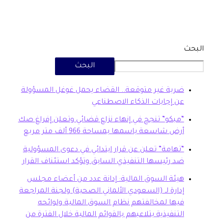
البحث
بة غير متوقعة.. القضاء يحمل غوغل المسؤولة
 إجابات الذكاء الاصطناعي
بكو” تنجح في إنهاء نزاع قضائي وتعلن إفراغ صك
ض شاسعة باسمها بمساحة 966 ألف متر مربع
هامة” تعلن عن قرار ابتدائي في دعوى المسؤولية
 رئيسها التنفيذي السابق وتؤكد استئناف القرار
ئة السوق المالية: إدانة عدد من أعضاء مجلس
ارة لـ (السعودي الألماني الصحية) ولجنة المراجعة
ها لمخالفتهم نظام السوق المالية ولوائحه
تنفيذية بتلاعبهم بالقوائم المالية خلال الفترة من