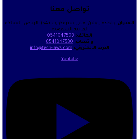
تواصل معنا
واجهة روشن، مبنى سيرفكورب (S4)، الرياض، المملكة
العربية السعودية.
الهاتف:
0541047500
واتساب:
0541047500
البريد الالكتروني:
info@tech-laws.com
Youtube