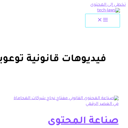
لمحتوى
يديوهات قانونية توعوية
عة المحتوى