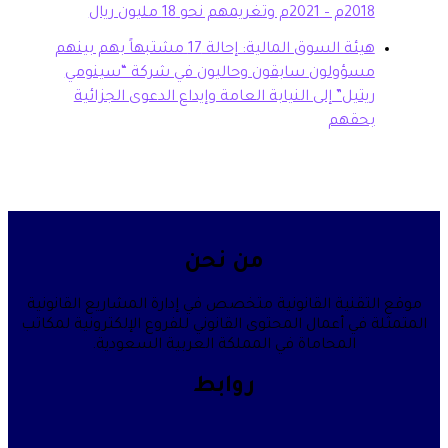
20م وتغريمهم نحو 18 مليون ريال
هيئة السوق المالية: إحالة 17 مشتبهاً بهم بينهم
سؤولون سابقون وحاليون في شركة “سينومي
تيل” إلى النيابة العامة وإيداع الدعوى الجزائية
حقهم
من نحن
قنية القانونية متخصص في إدارة المشاريع القانونية
في أعمال المحتوى القانوني للفروع الإلكترونية لمكاتب
المحاماة في المملكة العربية السعودية.
روابط