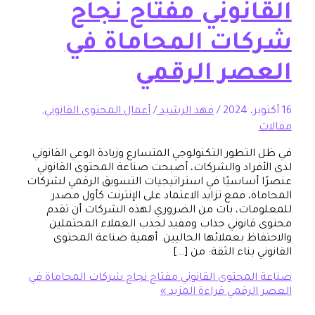
انوني مفتاح نجاح
ات المحاماة في
صر الرقمي
/
فهد الرشيد
/
أعمال المحتوى القانوني
,
لتطور التكنولوجي المتسارع وزيادة الوعي القانوني
فراد والشركات، أصبحت صناعة المحتوى القانوني
أساسيًا في استراتيجيات التسويق الرقمي لشركات
، فمع تزايد الاعتماد على الإنترنت كأول مصدر
ات، بات من الضروري لهذه الشركات أن تقدم
انوني جذاب ومفيد لجذب العملاء المحتملين
اظ بعملائها الحاليين. أهمية صناعة المحتوى
 بناء الثقة: من […]
لمحتوى القانوني مفتاح نجاح شركات المحاماة في
لرقمي
قراءة المزيد »