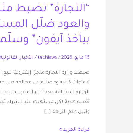
“التجارة” تضبط متجرً
متجرًا
إلكترونيًا
والعود ضلّل المست
لبيع
العطور
بيأخذ آيفون” وسلّم
والعود
ضلّل
15 مايو، 2026
/
techlaws
/
الأخبار القانونية
المستهلكين
ضبطت وزارة التجارة متجرًا إلكترونيًا لبي
بعبارة
ادعاءات كاذبة ومضللة، في مخالفة صريحة لن
“الجميع
الوزارة المخالفة بعد قيام المتجر عبر حس
بيأخذ
تقديم هدية لكل مستهلك عند الشراء تضمن
آيفون”
وتبين عدم التزامه […]
وسلّمهم
هدايا
قراءة المزيد »