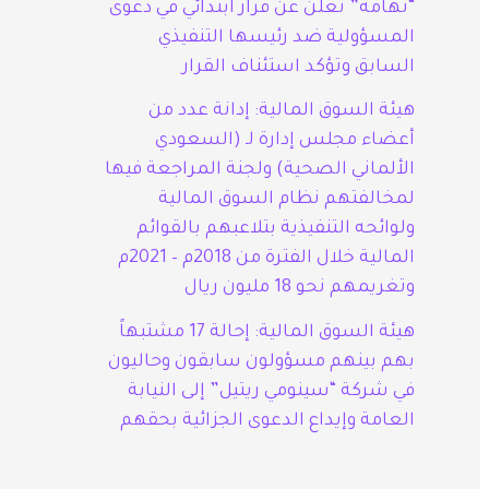
“تهامة” تعلن عن قرار ابتدائي في دعوى
المسؤولية ضد رئيسها التنفيذي
السابق وتؤكد استئناف القرار
هيئة السوق المالية: إدانة عدد من
أعضاء مجلس إدارة لـ (السعودي
الألماني الصحية) ولجنة المراجعة فيها
لمخالفتهم نظام السوق المالية
ولوائحه التنفيذية بتلاعبهم بالقوائم
المالية خلال الفترة من 2018م – 2021م
وتغريمهم نحو 18 مليون ريال
هيئة السوق المالية: إحالة 17 مشتبهاً
بهم بينهم مسؤولون سابقون وحاليون
في شركة “سينومي ريتيل” إلى النيابة
العامة وإيداع الدعوى الجزائية بحقهم