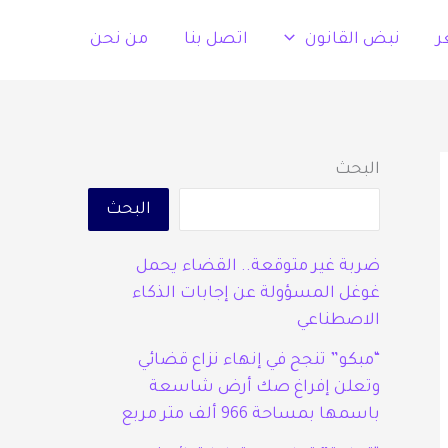
ر
نبض القانون
اتصل بنا
من نحن
البحث
البحث
ضربة غير متوقعة.. القضاء يحمل
غوغل المسؤولة عن إجابات الذكاء
الاصطناعي
“مبكو” تنجح في إنهاء نزاع قضائي
وتعلن إفراغ صك أرض شاسعة
باسمها بمساحة 966 ألف متر مربع