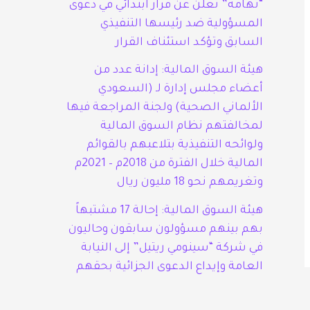
“تهامة” تعلن عن قرار ابتدائي في دعوى
المسؤولية ضد رئيسها التنفيذي
السابق وتؤكد استئناف القرار
هيئة السوق المالية: إدانة عدد من
أعضاء مجلس إدارة لـ (السعودي
الألماني الصحية) ولجنة المراجعة فيها
لمخالفتهم نظام السوق المالية
ولوائحه التنفيذية بتلاعبهم بالقوائم
المالية خلال الفترة من 2018م – 2021م
وتغريمهم نحو 18 مليون ريال
هيئة السوق المالية: إحالة 17 مشتبهاً
بهم بينهم مسؤولون سابقون وحاليون
في شركة “سينومي ريتيل” إلى النيابة
العامة وإيداع الدعوى الجزائية بحقهم