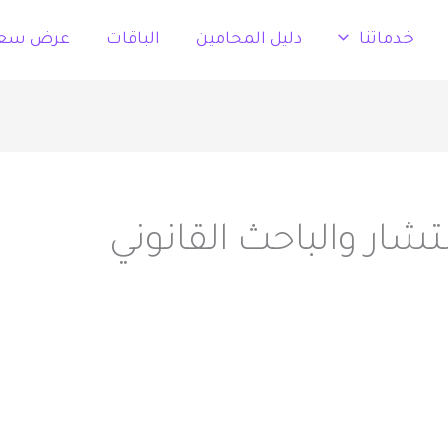
خدماتنا
دليل المحامين
الباقات
عرض سع
شار والباحث القانوني