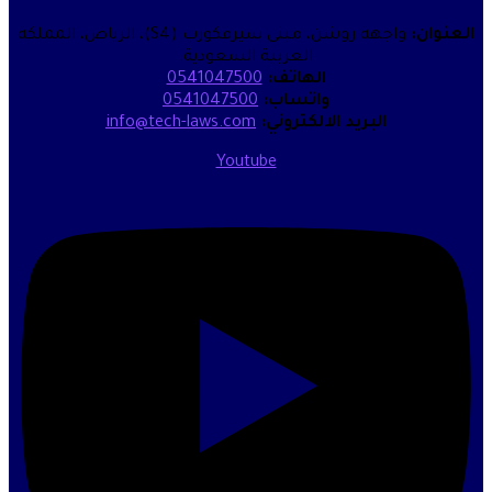
واجهة روشن، مبنى سيرفكورب (S4)، الرياض، المملكة
العربية السعودية.
الهاتف:
0541047500
واتساب:
0541047500
البريد الالكتروني:
info@tech-laws.com
Youtube