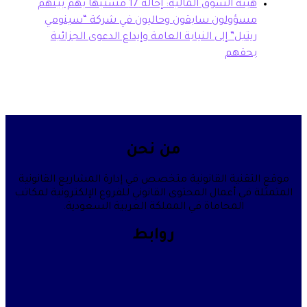
هيئة السوق المالية: إحالة 17 مشتبهاً بهم بينهم
سؤولون سابقون وحاليون في شركة “سينومي
تيل” إلى النيابة العامة وإيداع الدعوى الجزائية
حقهم
من نحن
قنية القانونية متخصص في إدارة المشاريع القانونية
في أعمال المحتوى القانوني للفروع الإلكترونية لمكاتب
المحاماة في المملكة العربية السعودية.
روابط