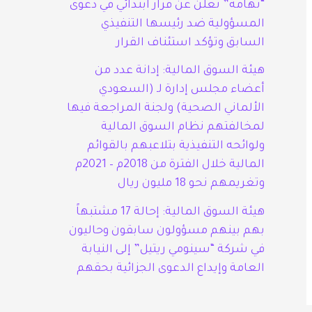
“تهامة” تعلن عن قرار ابتدائي في دعوى
المسؤولية ضد رئيسها التنفيذي
السابق وتؤكد استئناف القرار
هيئة السوق المالية: إدانة عدد من
أعضاء مجلس إدارة لـ (السعودي
الألماني الصحية) ولجنة المراجعة فيها
لمخالفتهم نظام السوق المالية
ولوائحه التنفيذية بتلاعبهم بالقوائم
المالية خلال الفترة من 2018م – 2021م
وتغريمهم نحو 18 مليون ريال
هيئة السوق المالية: إحالة 17 مشتبهاً
بهم بينهم مسؤولون سابقون وحاليون
في شركة “سينومي ريتيل” إلى النيابة
العامة وإيداع الدعوى الجزائية بحقهم