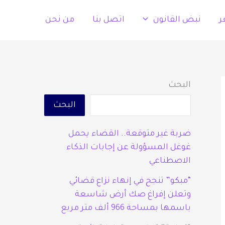
ر
نبض القانون
اتصل بنا
من نحن
البحث
البحث
ضربة غير متوقعة.. القضاء يحمل
غوغل المسؤولة عن إجابات الذكاء
الاصطناعي
“مبكو” تنجح في إنهاء نزاع قضائي
وتعلن إفراغ صك أرض شاسعة
باسمها بمساحة 966 ألف متر مربع