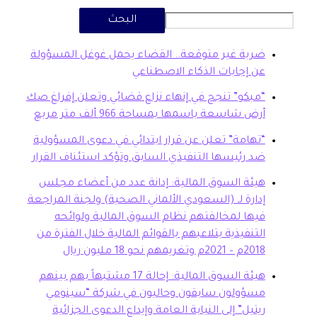
البحث
بة غير متوقعة.. القضاء يحمل غوغل المسؤولة
 إجابات الذكاء الاصطناعي
بكو” تنجح في إنهاء نزاع قضائي وتعلن إفراغ صك
ض شاسعة باسمها بمساحة 966 ألف متر مربع
هامة” تعلن عن قرار ابتدائي في دعوى المسؤولية
 رئيسها التنفيذي السابق وتؤكد استئناف القرار
ئة السوق المالية: إدانة عدد من أعضاء مجلس
ارة لـ (السعودي الألماني الصحية) ولجنة المراجعة
ها لمخالفتهم نظام السوق المالية ولوائحه
تنفيذية بتلاعبهم بالقوائم المالية خلال الفترة من
20م وتغريمهم نحو 18 مليون ريال
هيئة السوق المالية: إحالة 17 مشتبهاً بهم بينهم
سؤولون سابقون وحاليون في شركة “سينومي
تيل” إلى النيابة العامة وإيداع الدعوى الجزائية