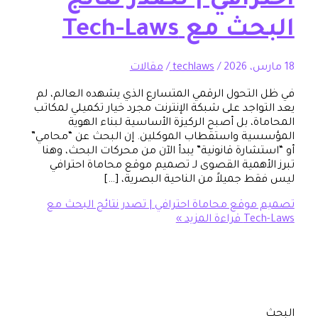
رافي | تصدر نتائج
مع Tech-Laws
/
techlaws
/
مقالات
لتحول الرقمي المتسارع الذي يشهده العالم، لم
واجد على شبكة الإنترنت مجرد خيار تكميلي لمكاتب
، بل أصبح الركيزة الأساسية لبناء الهوية
ة واستقطاب الموكلين. إن البحث عن “محامي”
شارة قانونية” يبدأ الآن من محركات البحث، وهنا
أهمية القصوى لـ تصميم موقع محاماة احترافي
 جميلاً من الناحية البصرية، […]
وقع محاماة احترافي | تصدر نتائج البحث مع
Tec
قراءة المزيد »