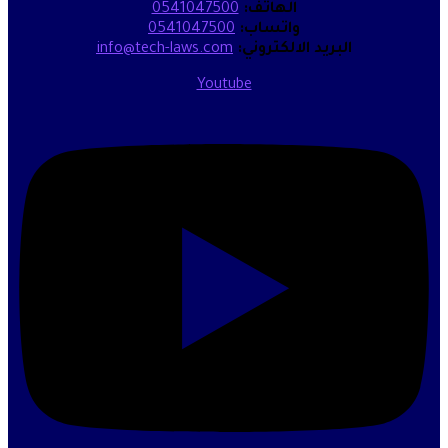
الهاتف:
0541047500
واتساب:
0541047500
البريد الالكتروني:
info@tech-laws.com
Youtube