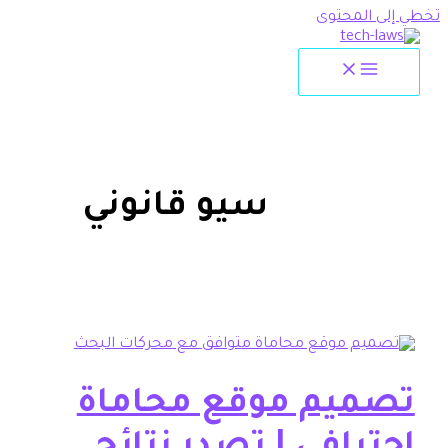
لمحتوى
سيو قانوني
يم موقع محاماة