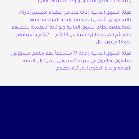
رئيسها التنفيذي السابق وتؤكد استئناف القرار
هيئة السوق المالية: إدانة عدد من أعضاء مجلس إدارة لـ
(السعودي الألماني الصحية) ولجنة المراجعة فيها
لمخالفتهم نظام السوق المالية ولوائحه التنفيذية بتلاعبهم
بالقوائم المالية خلال الفترة من 2018م – 2021م وتغريمهم
نحو 18 مليون ريال
هيئة السوق المالية: إحالة 17 مشتبهاً بهم بينهم مسؤولون
سابقون وحاليون في شركة “سينومي ريتيل” إلى النيابة
العامة وإيداع الدعوى الجزائية بحقهم